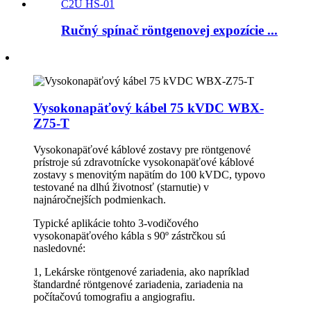
Ručný spínač röntgenovej expozície ...
Vysokonapäťový kábel 75 kVDC WBX-
Z75-T
Vysokonapäťové káblové zostavy pre röntgenové
prístroje sú zdravotnícke vysokonapäťové káblové
zostavy s menovitým napätím do 100 kVDC, typovo
testované na dlhú životnosť (starnutie) v
najnáročnejších podmienkach.
Typické aplikácie tohto 3-vodičového
vysokonapäťového kábla s 90º zástrčkou sú
nasledovné:
1, Lekárske röntgenové zariadenia, ako napríklad
štandardné röntgenové zariadenia, zariadenia na
počítačovú tomografiu a angiografiu.