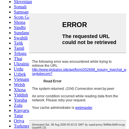
Slovenian
Somali
Samoan
Scots Gaelic
Shona
Sindhi
Sundanese
Swahili
Tajik
Tamil
Telugu
Thai
Ukrainian
Urdu
Uzbek
Vietnamese
Welsh
Xhosa
Yiddish
Yoruba
Zulu
Kinyarwanda
Tatar
Oriya
Turkmen