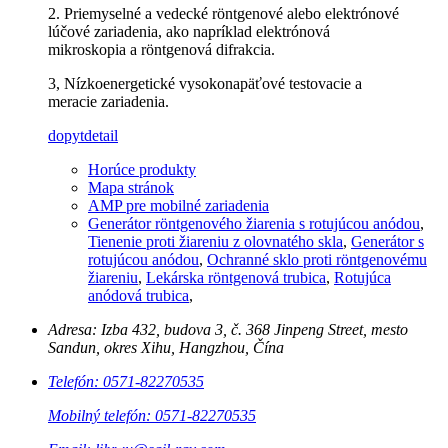
2. Priemyselné a vedecké röntgenové alebo elektrónové
lúčové zariadenia, ako napríklad elektrónová
mikroskopia a röntgenová difrakcia.
3, Nízkoenergetické vysokonapäťové testovacie a
meracie zariadenia.
dopyt
detail
Horúce produkty
Mapa stránok
AMP pre mobilné zariadenia
Generátor röntgenového žiarenia s rotujúcou anódou
,
Tienenie proti žiareniu z olovnatého skla
,
Generátor s
rotujúcou anódou
,
Ochranné sklo proti röntgenovému
žiareniu
,
Lekárska röntgenová trubica
,
Rotujúca
anódová trubica
,
Adresa: Izba 432, budova 3, č. 368 Jinpeng Street, mesto
Sandun, okres Xihu, Hangzhou, Čína
Telefón: 0571-82270535
Mobilný telefón: 0571-82270535