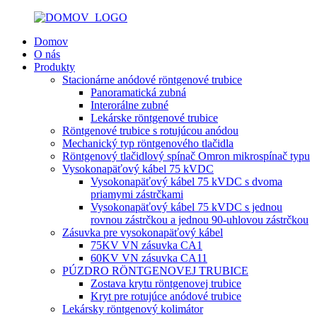
Domov
O nás
Produkty
Stacionárne anódové röntgenové trubice
Panoramatická zubná
Interorálne zubné
Lekárske röntgenové trubice
Röntgenové trubice s rotujúcou anódou
Mechanický typ röntgenového tlačidla
Röntgenový tlačidlový spínač Omron mikrospínač typu
Vysokonapäťový kábel 75 kVDC
Vysokonapäťový kábel 75 kVDC s dvoma
priamymi zástrčkami
Vysokonapäťový kábel 75 kVDC s jednou
rovnou zástrčkou a jednou 90-uhlovou zástrčkou
Zásuvka pre vysokonapäťový kábel
75KV VN zásuvka CA1
60KV VN zásuvka CA11
PÚZDRO RÖNTGENOVEJ TRUBICE
Zostava krytu röntgenovej trubice
Kryt pre rotujúce anódové trubice
Lekársky röntgenový kolimátor