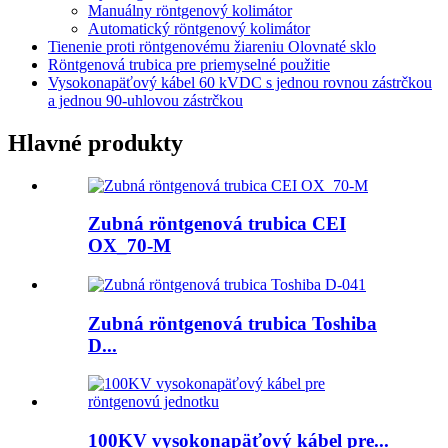
Manuálny röntgenový kolimátor
Automatický röntgenový kolimátor
Tienenie proti röntgenovému žiareniu Olovnaté sklo
Röntgenová trubica pre priemyselné použitie
Vysokonapäťový kábel 60 kVDC s jednou rovnou zástrčkou
a jednou 90-uhlovou zástrčkou
Hlavné produkty
Zubná röntgenová trubica CEI
OX_70-M
Zubná röntgenová trubica Toshiba
D...
100KV vysokonapäťový kábel pre...