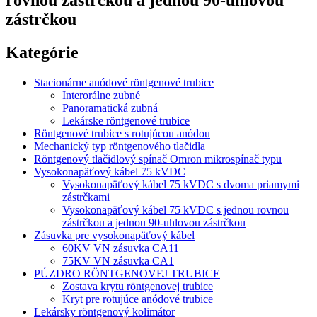
zástrčkou
Kategórie
Stacionárne anódové röntgenové trubice
Interorálne zubné
Panoramatická zubná
Lekárske röntgenové trubice
Röntgenové trubice s rotujúcou anódou
Mechanický typ röntgenového tlačidla
Röntgenový tlačidlový spínač Omron mikrospínač typu
Vysokonapäťový kábel 75 kVDC
Vysokonapäťový kábel 75 kVDC s dvoma priamymi
zástrčkami
Vysokonapäťový kábel 75 kVDC s jednou rovnou
zástrčkou a jednou 90-uhlovou zástrčkou
Zásuvka pre vysokonapäťový kábel
60KV VN zásuvka CA11
75KV VN zásuvka CA1
PÚZDRO RÖNTGENOVEJ TRUBICE
Zostava krytu röntgenovej trubice
Kryt pre rotujúce anódové trubice
Lekársky röntgenový kolimátor