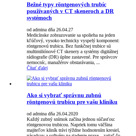
Bežné typy röntgenových trubíc
používaných v CT skeneroch a DR
systémoch
od admina dňa 26.04.27
Medicínske zobrazovanie sa spolieha na jeden
kľúčový, vysoko technicky vyspelý komponent:
röntgenovú trubicu. Bez funkčnej trubice sú
multimiliónové CT skenery a systémy digitálnej
rádiografie (DR) úplne zastavené. Pre správcov
nemocníc, manažérov obstarávania, ...
Čítať ďalej
Ako si vybrať správnu zubnú
röntgenovú trubicu pre vašu kliniku
od admina dňa 26.04.2020
Každý zubný snímok začína jednou súčasťou:
röntgenovou trubicou. Napriek tomu väčšina
majiteľov kliník trávi týždne hodnotením kresiel,
násadcov a softvéru na riadenie praxe – zatiaľ čo