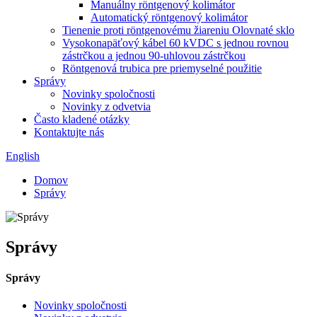
Manuálny röntgenový kolimátor
Automatický röntgenový kolimátor
Tienenie proti röntgenovému žiareniu Olovnaté sklo
Vysokonapäťový kábel 60 kVDC s jednou rovnou
zástrčkou a jednou 90-uhlovou zástrčkou
Röntgenová trubica pre priemyselné použitie
Správy
Novinky spoločnosti
Novinky z odvetvia
Často kladené otázky
Kontaktujte nás
English
Domov
Správy
Správy
Správy
Novinky spoločnosti