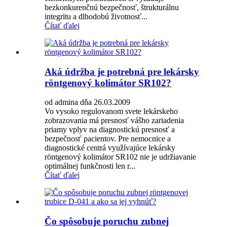
bezkonkurenčnú bezpečnosť, štrukturálnu
integritu a dlhodobú životnosť...
Čítať ďalej
Aká údržba je potrebná pre lekársky
röntgenový kolimátor SR102?
od admina dňa 26.03.2009
Vo vysoko regulovanom svete lekárskeho
zobrazovania má presnosť vášho zariadenia
priamy vplyv na diagnostickú presnosť a
bezpečnosť pacientov. Pre nemocnice a
diagnostické centrá využívajúce lekársky
röntgenový kolimátor SR102 nie je udržiavanie
optimálnej funkčnosti len r...
Čítať ďalej
Čo spôsobuje poruchu zubnej