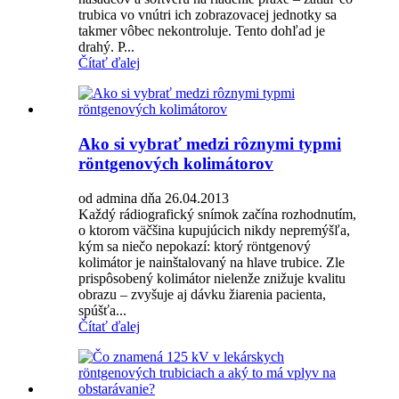
trubica vo vnútri ich zobrazovacej jednotky sa
takmer vôbec nekontroluje. Tento dohľad je
drahý. P...
Čítať ďalej
Ako si vybrať medzi rôznymi typmi
röntgenových kolimátorov
od admina dňa 26.04.2013
Každý rádiografický snímok začína rozhodnutím,
o ktorom väčšina kupujúcich nikdy nepremýšľa,
kým sa niečo nepokazí: ktorý röntgenový
kolimátor je nainštalovaný na hlave trubice. Zle
prispôsobený kolimátor nielenže znižuje kvalitu
obrazu – zvyšuje aj dávku žiarenia pacienta,
spúšťa...
Čítať ďalej