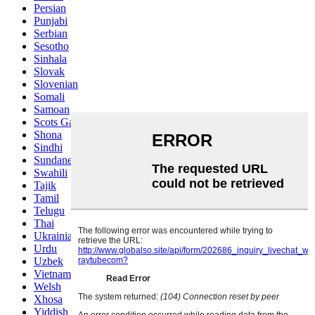
Persian
Punjabi
Serbian
Sesotho
Sinhala
Slovak
Slovenian
Somali
Samoan
Scots Gaelic
Shona
Sindhi
Sundanese
Swahili
Tajik
Tamil
Telugu
Thai
Ukrainian
Urdu
Uzbek
Vietnamese
Welsh
Xhosa
Yiddish