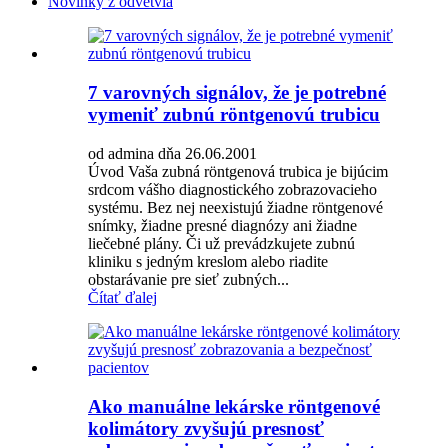
Novinky z odvetvia
7 varovných signálov, že je potrebné
vymeniť zubnú röntgenovú trubicu
od admina dňa 26.06.2001
Úvod Vaša zubná röntgenová trubica je bijúcim
srdcom vášho diagnostického zobrazovacieho
systému. Bez nej neexistujú žiadne röntgenové
snímky, žiadne presné diagnózy ani žiadne
liečebné plány. Či už prevádzkujete zubnú
kliniku s jedným kreslom alebo riadite
obstarávanie pre sieť zubných...
Čítať ďalej
Ako manuálne lekárske röntgenové
kolimátory zvyšujú presnosť