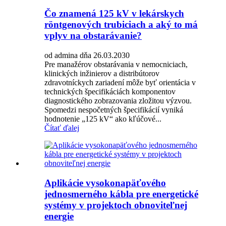
Čo znamená 125 kV v lekárskych
röntgenových trubiciach a aký to má
vplyv na obstarávanie?
od admina dňa 26.03.2030
Pre manažérov obstarávania v nemocniciach,
klinických inžinierov a distribútorov
zdravotníckych zariadení môže byť orientácia v
technických špecifikáciách komponentov
diagnostického zobrazovania zložitou výzvou.
Spomedzi nespočetných špecifikácií vyniká
hodnotenie „125 kV“ ako kľúčové...
Čítať ďalej
Aplikácie vysokonapäťového
jednosmerného kábla pre energetické
systémy v projektoch obnoviteľnej
energie