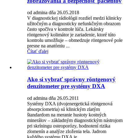
zobrazovania a bezpečnosť pacientov
od admina dňa 26.05.2018
V diagnostickej rádiológii rozdiel medzi klinicky
užitočným a diagnosticky nefunkčným obrazom
často spočíva v kontrole lúča. Lekársky
röntgenový kolimátor je zariadenie, ktoré túto
kontrolu umožňuje – obmedzuje röntgenové pole
presne na anatómiu ...
Čítať ďalej
Ako si vybrať správny röntgenový
denzitometer pre systémy DXA
od admina dňa 26.05.2011
Systémy DXA (dvojenergetická röntgenová
absorpciometria) sú klinickým zlatým
štandardom na meranie hustoty kostných
minerálov – základným diagnostickým nástrojom
pri skríningu osteoporózy, hodnotení rizika
zlomenín a analýze zloženia tela. Jadrom
každého systému DXA je...