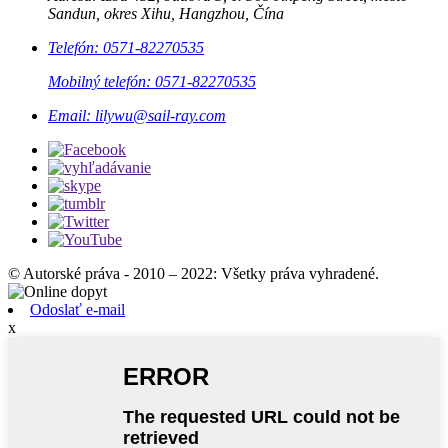
Sandun, okres Xihu, Hangzhou, Čína
Telefón: 0571-82270535
Mobilný telefón: 0571-82270535
Email: lilywu@sail-ray.com
© Autorské práva - 2010 – 2022: Všetky práva vyhradené.
Odoslať e-mail
x