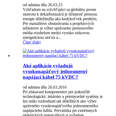
od admina dňa 26.03.23
Vzhľadom na zrýchľujúci sa globálny posun
smerom k dekarbonizácii je účinnosť prenosu
energie dôležitejšia ako kedykoľvek predtým.
Pre manažérov obstarávania a projektových
inžinierov je výber správneho prenosového
média rozdielom medzi vysoko ziskovou
energetickou sieťou a...
Čítať ďalej
Aké aplikácie vyžadujú
vysokonapäťový jednosmerný
napájací kábel 75 kVDC?
od admina dňa 26.03.2016
Pri získavaní komponentov pre pokročilé
technologické, lekárske a priemyselné systémy je
len málo rozhodnutí tak dôležitých ako výber
správneho vysokonapäťového jednosmerného
napájacieho kábla. Prevádzka pri extrémnych
elektrických potenciáloch si vyžaduje