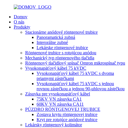
Domov
O nás
Produkty
Stacionárne anódové röntgenové trubice
Panoramatická zubná
Interorálne zubné
Lekárske röntgenové trubice
Röntgenové trubice s rotujúcou anódou
Mechanický typ röntgenového tlačidla
Röntgenový tlačidlový spínač Omron mikrospínač typu
Vysokonapäťový kábel 75 kVDC
Vysokonapäťový kábel 75 kVDC s dvoma
priamymi zástrčkami
Vysokonapäťový kábel 75 kVDC s jednou
rovnou zástrčkou a jednou 90-uhlovou zástrčkou
Zásuvka pre vysokonapäťový kábel
75KV VN zásuvka CA1
60KV VN zásuvka CA11
PÚZDRO RÖNTGENOVEJ TRUBICE
Zostava krytu röntgenovej trubice
Kryt pre rotujúce anódové trubice
Lekársky röntgenový kolimátor