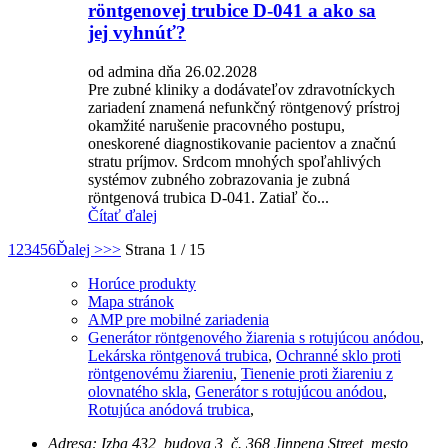
röntgenovej trubice D-041 a ako sa
jej vyhnúť?
od admina dňa 26.02.2028
Pre zubné kliniky a dodávateľov zdravotníckych
zariadení znamená nefunkčný röntgenový prístroj
okamžité narušenie pracovného postupu,
oneskorené diagnostikovanie pacientov a značnú
stratu príjmov. Srdcom mnohých spoľahlivých
systémov zubného zobrazovania je zubná
röntgenová trubica D-041. Zatiaľ čo...
Čítať ďalej
1
2
3
4
5
6
Ďalej >
>>
Strana 1 / 15
Horúce produkty
Mapa stránok
AMP pre mobilné zariadenia
Generátor röntgenového žiarenia s rotujúcou anódou
,
Lekárska röntgenová trubica
,
Ochranné sklo proti
röntgenovému žiareniu
,
Tienenie proti žiareniu z
olovnatého skla
,
Generátor s rotujúcou anódou
,
Rotujúca anódová trubica
,
Adresa: Izba 432, budova 3, č. 368 Jinpeng Street, mesto