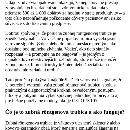
Údaje z odvetvia opakovane ukazujú, že neplánované prestoje
zdravotníckych zariadení stoja zdravotnícke zariadenia v
priemere 500 až 1 000 dolárov za hodinu v strate produktivity – a
toto číslo nezohľadňuje poškodenie dôvery pacientov ani riziko
súvisiace s dodržiavaním predpisov.
Dobrou správou je, že porucha zubnej röntgenovej trubice je
zriedkakedy náhla. Vo väčšine prípadov trubica vysiela jasné
varovné signály týždne alebo dokonca mesiace predtým, ako
dosiahne bod úplného zlyhania. Vedieť, ako tieto signály
rozpoznať – a promptne na ne reagovať – je jedným z
najnákladovo efektívnejších rozhodnutí, ktoré môže manažér
zubnej praxe, biomedicínsky inžinier alebo špecialista na
obstarávanie zariadení urobiť.
Táto príručka pokrýva 7 najdôležitejších varovných signálov, že
je potrebné vymeniť vašu zubnú röntgenovú trubicu, spolu s
praktickými diagnostickými krokmi, osvedčenými postupmi
údržby a pokynmi na výber správnej náhradnej trubice, a to aj
pre bežne používané modely, ako je CEI OPX105.
Čo je to zubná röntgenová trubica a ako funguje?
Zubná röntgenová trubica je vákuovo utesnený sklenený alebo
kovovo-keramický obal, ktorý generuje ionizujúce žiarenie na