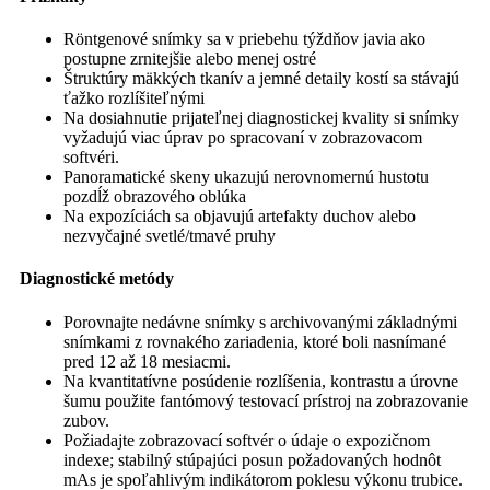
Röntgenové snímky sa v priebehu týždňov javia ako
postupne zrnitejšie alebo menej ostré
Štruktúry mäkkých tkanív a jemné detaily kostí sa stávajú
ťažko rozlíšiteľnými
Na dosiahnutie prijateľnej diagnostickej kvality si snímky
vyžadujú viac úprav po spracovaní v zobrazovacom
softvéri.
Panoramatické skeny ukazujú nerovnomernú hustotu
pozdĺž obrazového oblúka
Na expozíciách sa objavujú artefakty duchov alebo
nezvyčajné svetlé/tmavé pruhy
Diagnostické metódy
Porovnajte nedávne snímky s archivovanými základnými
snímkami z rovnakého zariadenia, ktoré boli nasnímané
pred 12 až 18 mesiacmi.
Na kvantitatívne posúdenie rozlíšenia, kontrastu a úrovne
šumu použite fantómový testovací prístroj na zobrazovanie
zubov.
Požiadajte zobrazovací softvér o údaje o expozičnom
indexe; stabilný stúpajúci posun požadovaných hodnôt
mAs je spoľahlivým indikátorom poklesu výkonu trubice.