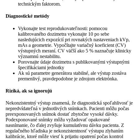
technickým faktorom.
Diagnostické metódy
Vykonajte test reprodukovateľnosti: pomocou
kalibrovaného dozimetra vykonajte 10 po sebe
nasledujúcich expozícií pri rovnakých nastaveniach kVp,
mAs a geometrie. Vypočítajte variačný koeficient (CV)
výstupných meraní. CV väčší ako 5 % naznačuje klinicky
významnú nestabilitu.
Porovnajte údaje dozimetra s publikovanými výstupnými
špecifikáciami jednotky
Ak sú parametre generátora stabilné, ale výstup zostáva
premenlivý, pravdepodobne je zdrojom elektrónka.
Riziká, ak sa ignorujú
Nekonzistentný výstup znamená, že diagnostická spoľahlivosť je
nepredvídateľná v jednotlivých snímkach. Pacienti môžu počas
preexponovaných snímok dostať zbytočne vysoké dávky.
Podexponované snímky môžu vyžadovať opakované
nasnímanie, čo ďalej zvyšuje kumulatívnu dávku pacienta. Z
regulačného hľadiska je nekonzistentnosť výstupu zlyhaním
kalibrácie, ktoré môže viesť k prijatiu opatrení počas kontrol