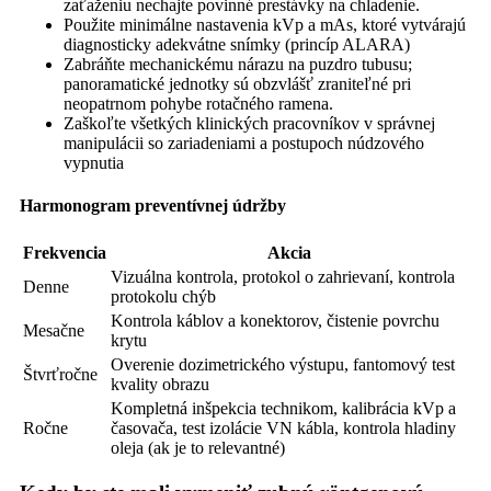
zaťaženiu nechajte povinné prestávky na chladenie.
Použite minimálne nastavenia kVp a mAs, ktoré vytvárajú
diagnosticky adekvátne snímky (princíp ALARA)
Zabráňte mechanickému nárazu na puzdro tubusu;
panoramatické jednotky sú obzvlášť zraniteľné pri
neopatrnom pohybe rotačného ramena.
Zaškoľte všetkých klinických pracovníkov v správnej
manipulácii so zariadeniami a postupoch núdzového
vypnutia
Harmonogram preventívnej údržby
Frekvencia
Akcia
Vizuálna kontrola, protokol o zahrievaní, kontrola
Denne
protokolu chýb
Kontrola káblov a konektorov, čistenie povrchu
Mesačne
krytu
Overenie dozimetrického výstupu, fantomový test
Štvrťročne
kvality obrazu
Kompletná inšpekcia technikom, kalibrácia kVp a
Ročne
časovača, test izolácie VN kábla, kontrola hladiny
oleja (ak je to relevantné)