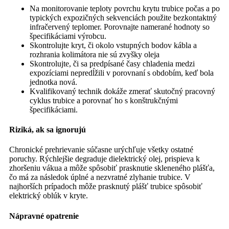
Na monitorovanie teploty povrchu krytu trubice počas a po
typických expozičných sekvenciách použite bezkontaktný
infračervený teplomer. Porovnajte namerané hodnoty so
špecifikáciami výrobcu.
Skontrolujte kryt, či okolo vstupných bodov kábla a
rozhrania kolimátora nie sú zvyšky oleja
Skontrolujte, či sa predpísané časy chladenia medzi
expozíciami nepredĺžili v porovnaní s obdobím, keď bola
jednotka nová.
Kvalifikovaný technik dokáže zmerať skutočný pracovný
cyklus trubice a porovnať ho s konštrukčnými
špecifikáciami.
Riziká, ak sa ignorujú
Chronické prehrievanie súčasne urýchľuje všetky ostatné
poruchy. Rýchlejšie degraduje dielektrický olej, prispieva k
zhoršeniu vákua a môže spôsobiť prasknutie skleneného plášťa,
čo má za následok úplné a nezvratné zlyhanie trubice. V
najhorších prípadoch môže prasknutý plášť trubice spôsobiť
elektrický oblúk v kryte.
Nápravné opatrenie