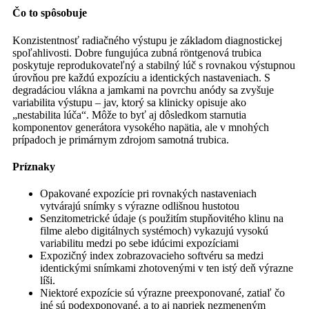
Čo to spôsobuje
Konzistentnosť radiačného výstupu je základom diagnostickej
spoľahlivosti. Dobre fungujúca zubná röntgenová trubica
poskytuje reprodukovateľný a stabilný lúč s rovnakou výstupnou
úrovňou pre každú expozíciu a identických nastaveniach. S
degradáciou vlákna a jamkami na povrchu anódy sa zvyšuje
variabilita výstupu – jav, ktorý sa klinicky opisuje ako
„nestabilita lúča“. Môže to byť aj dôsledkom starnutia
komponentov generátora vysokého napätia, ale v mnohých
prípadoch je primárnym zdrojom samotná trubica.
Príznaky
Opakované expozície pri rovnakých nastaveniach
vytvárajú snímky s výrazne odlišnou hustotou
Senzitometrické údaje (s použitím stupňovitého klinu na
filme alebo digitálnych systémoch) vykazujú vysokú
variabilitu medzi po sebe idúcimi expozíciami
Expozičný index zobrazovacieho softvéru sa medzi
identickými snímkami zhotovenými v ten istý deň výrazne
líši.
Niektoré expozície sú výrazne preexponované, zatiaľ čo
iné sú podexponované, a to aj napriek nezmeneným