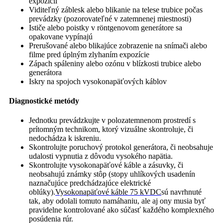
expozícií
Viditeľný záblesk alebo blikanie na telese trubice počas
prevádzky (pozorovateľné v zatemnenej miestnosti)
Ističe alebo poistky v röntgenovom generátore sa
opakovane vypínajú
Prerušované alebo blikajúce zobrazenie na snímači alebo
filme pred úplným zlyhaním expozície
Zápach spáleniny alebo ozónu v blízkosti trubice alebo
generátora
Iskry na spojoch vysokonapäťových káblov
Diagnostické metódy
Jednotku prevádzkujte v polozatemnenom prostredí s
prítomným technikom, ktorý vizuálne skontroluje, či
nedochádza k iskreniu.
Skontrolujte poruchový protokol generátora, či neobsahuje
udalosti vypnutia z dôvodu vysokého napätia.
Skontrolujte vysokonapäťové káble a zásuvky, či
neobsahujú známky stôp (stopy uhlíkových usadenín
naznačujúce predchádzajúce elektrické
oblúky).
Vysokonapäťové káble 75 kVDC
sú navrhnuté
tak, aby odolali tomuto namáhaniu, ale aj ony musia byť
pravidelne kontrolované ako súčasť každého komplexného
posúdenia rúr.