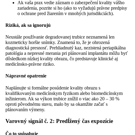
Ak vaša prax vedie záznam o zabezpečení kvality vášho
zariadenia, pozrite si ho (ako to vyžadujú právne predpisy
o ochrane pred žiarením v mnohých jurisdikciách).
Riziká, ak sa ignorujú
Neustále používanie degradovanej trubice neznamená len
kozmeticky horšie snímky. Znamená to, že je ohrozená
diagnostická presnosť. Prehliadnutý kaz, nezistená periapikálna
patológia a nepresné merania pri plánovaní implantátu môžu byť
dôsledkom nízkej kvality obrazu, čo predstavuje klinické aj
medicínsko-právne riziko.
Nápravné opatrenie
Naplánujte si formálne posúdenie kvality obrazu s
kvalifikovaným medicínskym fyzikom alebo biomedicínskym
inžinierom. Ak sa výkon trubice znížil o viac ako 20 – 30 %
oproti pôvodnému stavu, malo by sa okamžite začať s
plánovaním výmeny.
Varovný signál č. 2: Predĺžený čas expozície
Čo to spôsobuje