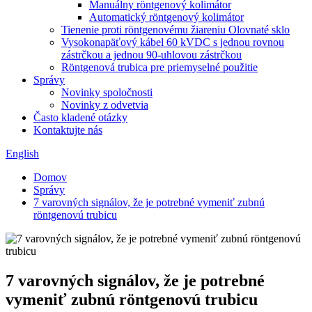
Manuálny röntgenový kolimátor
Automatický röntgenový kolimátor
Tienenie proti röntgenovému žiareniu Olovnaté sklo
Vysokonapäťový kábel 60 kVDC s jednou rovnou
zástrčkou a jednou 90-uhlovou zástrčkou
Röntgenová trubica pre priemyselné použitie
Správy
Novinky spoločnosti
Novinky z odvetvia
Často kladené otázky
Kontaktujte nás
English
Domov
Správy
7 varovných signálov, že je potrebné vymeniť zubnú
röntgenovú trubicu
7 varovných signálov, že je potrebné
vymeniť zubnú röntgenovú trubicu