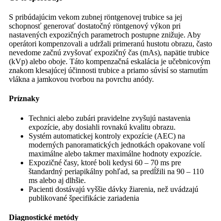
S pribúdajúcim vekom zubnej röntgenovej trubice sa jej
schopnosť generovať dostatočný röntgenový výkon pri
nastavených expozičných parametroch postupne znižuje. Aby
operátori kompenzovali a udržali primeranú hustotu obrazu, často
nevedome začnú zvyšovať expozičný čas (mAs), napätie trubice
(kVp) alebo oboje. Táto kompenzačná eskalácia je učebnicovým
znakom klesajúcej účinnosti trubice a priamo súvisí so starnutím
vlákna a jamkovou tvorbou na povrchu anódy.
Príznaky
Technici alebo zubári pravidelne zvyšujú nastavenia
expozície, aby dosiahli rovnakú kvalitu obrazu.
Systém automatickej kontroly expozície (AEC) na
moderných panoramatických jednotkách opakovane volí
maximálne alebo takmer maximálne hodnoty expozície.
Expozičné časy, ktoré boli kedysi 60 – 70 ms pre
štandardný periapikálny pohľad, sa predĺžili na 90 – 110
ms alebo aj dlhšie.
Pacienti dostávajú vyššie dávky žiarenia, než uvádzajú
publikované špecifikácie zariadenia
Diagnostické metódy