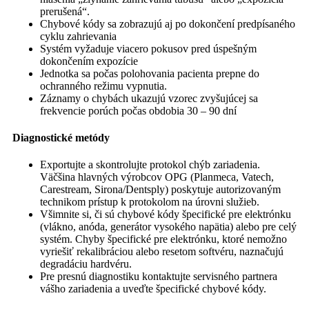
prerušená“.
Chybové kódy sa zobrazujú aj po dokončení predpísaného
cyklu zahrievania
Systém vyžaduje viacero pokusov pred úspešným
dokončením expozície
Jednotka sa počas polohovania pacienta prepne do
ochranného režimu vypnutia.
Záznamy o chybách ukazujú vzorec zvyšujúcej sa
frekvencie porúch počas obdobia 30 – 90 dní
Diagnostické metódy
Exportujte a skontrolujte protokol chýb zariadenia.
Väčšina hlavných výrobcov OPG (Planmeca, Vatech,
Carestream, Sirona/Dentsply) poskytuje autorizovaným
technikom prístup k protokolom na úrovni služieb.
Všimnite si, či sú chybové kódy špecifické pre elektrónku
(vlákno, anóda, generátor vysokého napätia) alebo pre celý
systém. Chyby špecifické pre elektrónku, ktoré nemožno
vyriešiť rekalibráciou alebo resetom softvéru, naznačujú
degradáciu hardvéru.
Pre presnú diagnostiku kontaktujte servisného partnera
vášho zariadenia a uveďte špecifické chybové kódy.