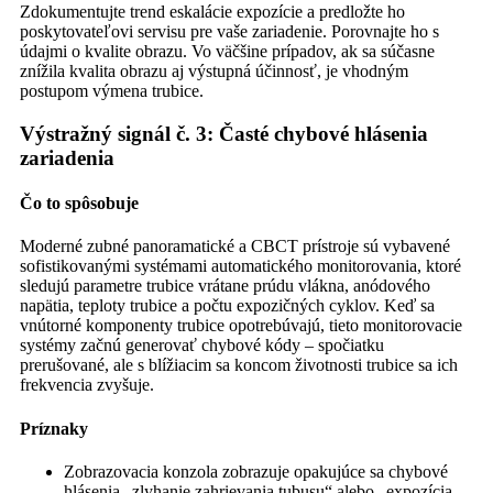
Zdokumentujte trend eskalácie expozície a predložte ho
poskytovateľovi servisu pre vaše zariadenie. Porovnajte ho s
údajmi o kvalite obrazu. Vo väčšine prípadov, ak sa súčasne
znížila kvalita obrazu aj výstupná účinnosť, je vhodným
postupom výmena trubice.
Výstražný signál č. 3: Časté chybové hlásenia
zariadenia
Čo to spôsobuje
Moderné zubné panoramatické a CBCT prístroje sú vybavené
sofistikovanými systémami automatického monitorovania, ktoré
sledujú parametre trubice vrátane prúdu vlákna, anódového
napätia, teploty trubice a počtu expozičných cyklov. Keď sa
vnútorné komponenty trubice opotrebúvajú, tieto monitorovacie
systémy začnú generovať chybové kódy – spočiatku
prerušované, ale s blížiacim sa koncom životnosti trubice sa ich
frekvencia zvyšuje.
Príznaky
Zobrazovacia konzola zobrazuje opakujúce sa chybové
hlásenia „zlyhanie zahrievania tubusu“ alebo „expozícia