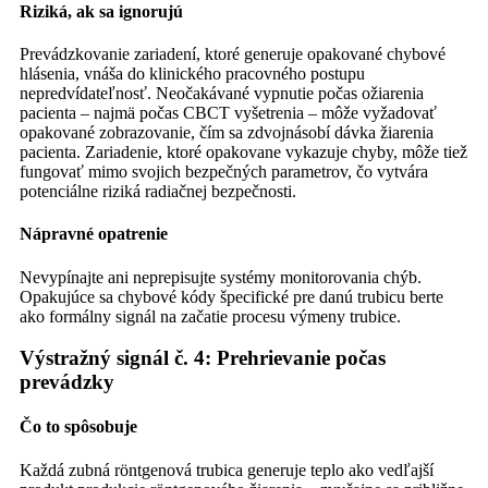
Riziká, ak sa ignorujú
Prevádzkovanie zariadení, ktoré generuje opakované chybové
hlásenia, vnáša do klinického pracovného postupu
nepredvídateľnosť. Neočakávané vypnutie počas ožiarenia
pacienta – najmä počas CBCT vyšetrenia – môže vyžadovať
opakované zobrazovanie, čím sa zdvojnásobí dávka žiarenia
pacienta. Zariadenie, ktoré opakovane vykazuje chyby, môže tiež
fungovať mimo svojich bezpečných parametrov, čo vytvára
potenciálne riziká radiačnej bezpečnosti.
Nápravné opatrenie
Nevypínajte ani neprepisujte systémy monitorovania chýb.
Opakujúce sa chybové kódy špecifické pre danú trubicu berte
ako formálny signál na začatie procesu výmeny trubice.
Výstražný signál č. 4: Prehrievanie počas
prevádzky
Čo to spôsobuje
Každá zubná röntgenová trubica generuje teplo ako vedľajší