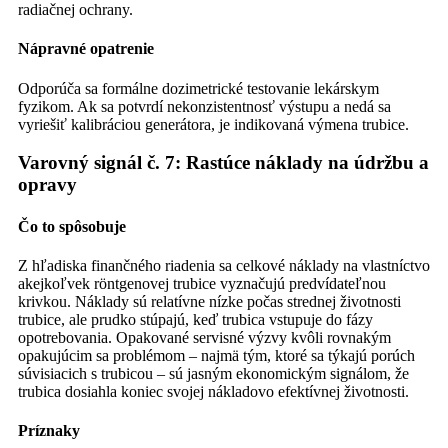
radiačnej ochrany.
Nápravné opatrenie
Odporúča sa formálne dozimetrické testovanie lekárskym
fyzikom. Ak sa potvrdí nekonzistentnosť výstupu a nedá sa
vyriešiť kalibráciou generátora, je indikovaná výmena trubice.
Varovný signál č. 7: Rastúce náklady na údržbu a
opravy
Čo to spôsobuje
Z hľadiska finančného riadenia sa celkové náklady na vlastníctvo
akejkoľvek röntgenovej trubice vyznačujú predvídateľnou
krivkou. Náklady sú relatívne nízke počas strednej životnosti
trubice, ale prudko stúpajú, keď trubica vstupuje do fázy
opotrebovania. Opakované servisné výzvy kvôli rovnakým
opakujúcim sa problémom – najmä tým, ktoré sa týkajú porúch
súvisiacich s trubicou – sú jasným ekonomickým signálom, že
trubica dosiahla koniec svojej nákladovo efektívnej životnosti.
Príznaky