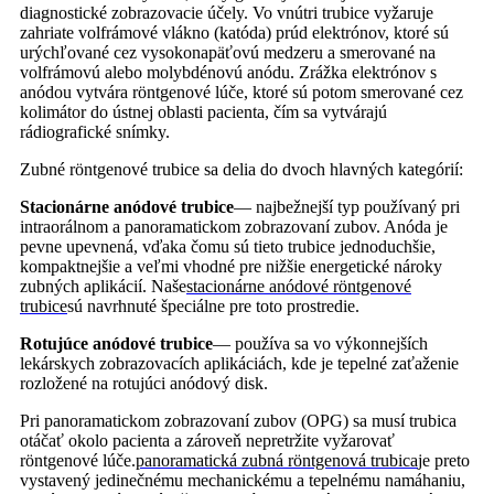
diagnostické zobrazovacie účely. Vo vnútri trubice vyžaruje
zahriate volfrámové vlákno (katóda) prúd elektrónov, ktoré sú
urýchľované cez vysokonapäťovú medzeru a smerované na
volfrámovú alebo molybdénovú anódu. Zrážka elektrónov s
anódou vytvára röntgenové lúče, ktoré sú potom smerované cez
kolimátor do ústnej oblasti pacienta, čím sa vytvárajú
rádiografické snímky.
Zubné röntgenové trubice sa delia do dvoch hlavných kategórií:
Stacionárne anódové trubice
— najbežnejší typ používaný pri
intraorálnom a panoramatickom zobrazovaní zubov. Anóda je
pevne upevnená, vďaka čomu sú tieto trubice jednoduchšie,
kompaktnejšie a veľmi vhodné pre nižšie energetické nároky
zubných aplikácií. Naše
stacionárne anódové röntgenové
trubice
sú navrhnuté špeciálne pre toto prostredie.
Rotujúce anódové trubice
— používa sa vo výkonnejších
lekárskych zobrazovacích aplikáciách, kde je tepelné zaťaženie
rozložené na rotujúci anódový disk.
Pri panoramatickom zobrazovaní zubov (OPG) sa musí trubica
otáčať okolo pacienta a zároveň nepretržite vyžarovať
röntgenové lúče.
panoramatická zubná röntgenová trubica
je preto
vystavený jedinečnému mechanickému a tepelnému namáhaniu,