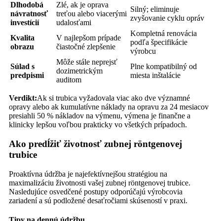
Dlhodobá
Zlé, ak je oprava
Silný; eliminuje
návratnosť
treťou alebo viacerými
zvyšovanie cyklu opráv
investícií
udalosťami
Kompletná renovácia
Kvalita
V najlepšom prípade
podľa špecifikácie
obrazu
čiastočné zlepšenie
výrobcu
Môže stále neprejsť
Súlad s
Plne kompatibilný od
dozimetrickým
predpismi
miesta inštalácie
auditom
Verdikt:
Ak si trubica vyžadovala viac ako dve významné
opravy alebo ak kumulatívne náklady na opravu za 24 mesiacov
presiahli 50 % nákladov na výmenu, výmena je finančne a
klinicky lepšou voľbou prakticky vo všetkých prípadoch.
Ako predĺžiť životnosť zubnej röntgenovej
trubice
Proaktívna údržba je najefektívnejšou stratégiou na
maximalizáciu životnosti vašej zubnej röntgenovej trubice.
Nasledujúce osvedčené postupy odporúčajú výrobcovia
zariadení a sú podložené desaťročiami skúseností v praxi.
Tipy na dennú údržbu