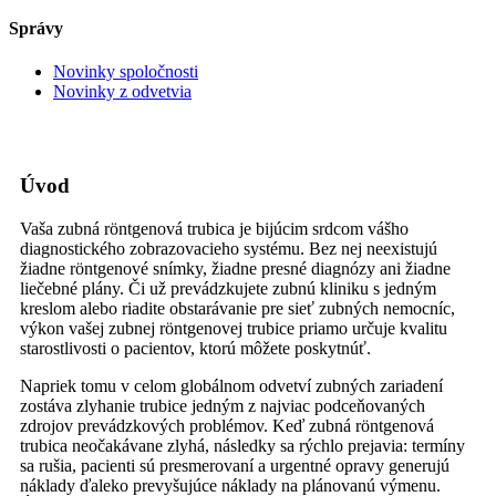
Správy
Novinky spoločnosti
Novinky z odvetvia
Úvod
Vaša zubná röntgenová trubica je bijúcim srdcom vášho
diagnostického zobrazovacieho systému. Bez nej neexistujú
žiadne röntgenové snímky, žiadne presné diagnózy ani žiadne
liečebné plány. Či už prevádzkujete zubnú kliniku s jedným
kreslom alebo riadite obstarávanie pre sieť zubných nemocníc,
výkon vašej zubnej röntgenovej trubice priamo určuje kvalitu
starostlivosti o pacientov, ktorú môžete poskytnúť.
Napriek tomu v celom globálnom odvetví zubných zariadení
zostáva zlyhanie trubice jedným z najviac podceňovaných
zdrojov prevádzkových problémov. Keď zubná röntgenová
trubica neočakávane zlyhá, následky sa rýchlo prejavia: termíny
sa rušia, pacienti sú presmerovaní a urgentné opravy generujú
náklady ďaleko prevyšujúce náklady na plánovanú výmenu.