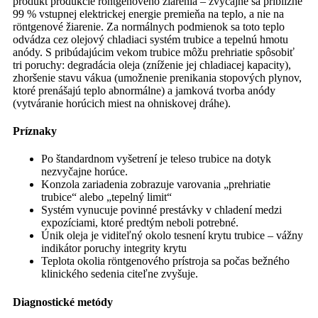
produkt produkcie röntgenového žiarenia – zvyčajne sa približne
99 % vstupnej elektrickej energie premieňa na teplo, a nie na
röntgenové žiarenie. Za normálnych podmienok sa toto teplo
odvádza cez olejový chladiaci systém trubice a tepelnú hmotu
anódy. S pribúdajúcim vekom trubice môžu prehriatie spôsobiť
tri poruchy: degradácia oleja (zníženie jej chladiacej kapacity),
zhoršenie stavu vákua (umožnenie prenikania stopových plynov,
ktoré prenášajú teplo abnormálne) a jamková tvorba anódy
(vytváranie horúcich miest na ohniskovej dráhe).
Príznaky
Po štandardnom vyšetrení je teleso trubice na dotyk
nezvyčajne horúce.
Konzola zariadenia zobrazuje varovania „prehriatie
trubice“ alebo „tepelný limit“
Systém vynucuje povinné prestávky v chladení medzi
expozíciami, ktoré predtým neboli potrebné.
Únik oleja je viditeľný okolo tesnení krytu trubice – vážny
indikátor poruchy integrity krytu
Teplota okolia röntgenového prístroja sa počas bežného
klinického sedenia citeľne zvyšuje.
Diagnostické metódy