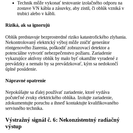
Technik môže vykonať testovanie izolačného odporu na
zostave VN kábla a zásuvky, aby zistil, či oblúk vzniká v
trubici alebo v kábli.
Riziká, ak sa ignorujú
Oblúk predstavuje bezprostredné riziko katastrofického zlyhania.
Nekontrolovaný elektrický výboj môže zničiť generátor
röntgenového žiarenia, poškodiť zobrazovací detektor a
potenciálne vytvoriť nebezpečenstvo požiaru. Zariadenie
vykazujúce aktívny oblúk by malo byť okamžite vyradené z
prevádzky a nemalo by sa prevádzkovať, kým sa nedokončí
úplné posúdenie.
Nápravné opatrenie
Nepokúšajte sa ďalej používať zariadenie, ktoré vydáva
počuteľné zvuky elektrického oblúka. Izolujte zariadenie,
zdokumentujte poruchu a ihneď kontaktujte kvalifikovaného
servisného technika.
Výstražný signál č. 6: Nekonzistentný radiačný
výstup