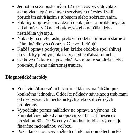
Jednotka si za posledných 12 mesiacov vyžadovala 3
alebo viac neplánovaných servisných návštev kvôli
poruchám súvisiacim s tubusom alebo zobrazovaním.
Faktúry o opravách uvádzajú opakujúce sa problémy, ako
je kalibrácia vlákna, oblúk vysokého napätia alebo
nestabilita výstupu.
Náklady na diely rastú, pretože model s trubicami starne a
náhradné diely sa čoraz ťažšie zohľadňujú.
Každá oprava poskytuje len krátke obdobie spoľahlivej
prevádzky predtým, ako sa vyskytne ďalšia porucha
Celkové náklady na posledné 2–3 opravy sa blížia alebo
prekračujú cenu náhradnej trubice.
Diagnostické metódy
Zostavte 24-mesačnú históriu nákladov na údržbu pre
konkrétnu jednotku. Oddeľte náklady súvisiace s trubicami
od nesúvisiacich mechanických alebo softvérových
problémov.
Vypočítajte pomer nákladov na opravu a výmenu: ak
kumulatívne náklady na opravu za 18 – 24 mesiacov
presiahnu 60 – 70 % ceny náhradnej trubice, výmena je
finančne racionálnou voľbou.
Požiadajte si od servisného technika písomné technické