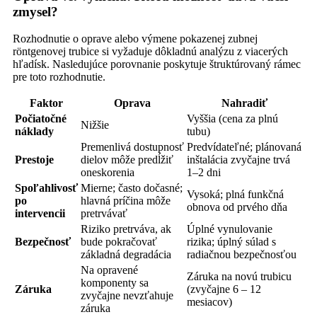
zmysel?
Rozhodnutie o oprave alebo výmene pokazenej zubnej
röntgenovej trubice si vyžaduje dôkladnú analýzu z viacerých
hľadísk. Nasledujúce porovnanie poskytuje štruktúrovaný rámec
pre toto rozhodnutie.
Faktor
Oprava
Nahradiť
Počiatočné
Vyššia (cena za plnú
Nižšie
náklady
tubu)
Premenlivá dostupnosť
Predvídateľné; plánovaná
Prestoje
dielov môže predĺžiť
inštalácia zvyčajne trvá
oneskorenia
1–2 dni
Spoľahlivosť
Mierne; často dočasné;
Vysoká; plná funkčná
po
hlavná príčina môže
obnova od prvého dňa
intervencii
pretrvávať
Riziko pretrváva, ak
Úplné vynulovanie
Bezpečnosť
bude pokračovať
rizika; úplný súlad s
základná degradácia
radiačnou bezpečnosťou
Na opravené
Záruka na novú trubicu
komponenty sa
Záruka
(zvyčajne 6 – 12
zvyčajne nevzťahuje
mesiacov)
záruka