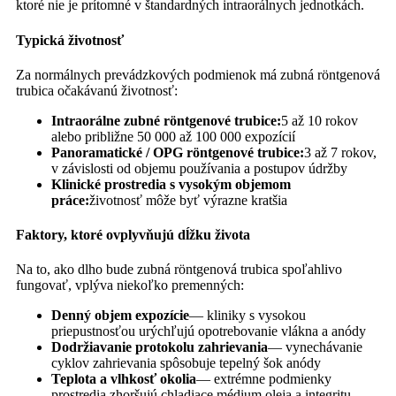
ktoré nie je prítomné v štandardných intraorálnych jednotkách.
Typická životnosť
Za normálnych prevádzkových podmienok má zubná röntgenová
trubica očakávanú životnosť:
Intraorálne zubné röntgenové trubice:
5 až 10 rokov
alebo približne 50 000 až 100 000 expozícií
Panoramatické / OPG röntgenové trubice:
3 až 7 rokov,
v závislosti od objemu používania a postupov údržby
Klinické prostredia s vysokým objemom
práce:
životnosť môže byť výrazne kratšia
Faktory, ktoré ovplyvňujú dĺžku života
Na to, ako dlho bude zubná röntgenová trubica spoľahlivo
fungovať, vplýva niekoľko premenných:
Denný objem expozície
— kliniky s vysokou
priepustnosťou urýchľujú opotrebovanie vlákna a anódy
Dodržiavanie protokolu zahrievania
— vynechávanie
cyklov zahrievania spôsobuje tepelný šok anódy
Teplota a vlhkosť okolia
— extrémne podmienky
prostredia zhoršujú chladiace médium oleja a integritu