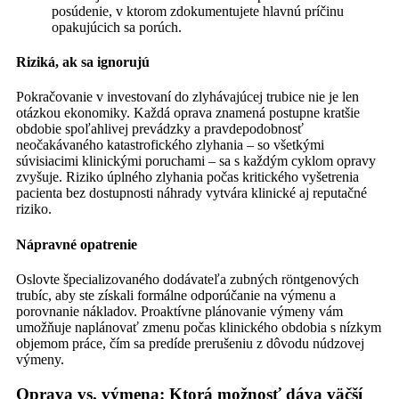
posúdenie, v ktorom zdokumentujete hlavnú príčinu
opakujúcich sa porúch.
Riziká, ak sa ignorujú
Pokračovanie v investovaní do zlyhávajúcej trubice nie je len
otázkou ekonomiky. Každá oprava znamená postupne kratšie
obdobie spoľahlivej prevádzky a pravdepodobnosť
neočakávaného katastrofického zlyhania – so všetkými
súvisiacimi klinickými poruchami – sa s každým cyklom opravy
zvyšuje. Riziko úplného zlyhania počas kritického vyšetrenia
pacienta bez dostupnosti náhrady vytvára klinické aj reputačné
riziko.
Nápravné opatrenie
Oslovte špecializovaného dodávateľa zubných röntgenových
trubíc, aby ste získali formálne odporúčanie na výmenu a
porovnanie nákladov. Proaktívne plánovanie výmeny vám
umožňuje naplánovať zmenu počas klinického obdobia s nízkym
objemom práce, čím sa predíde prerušeniu z dôvodu núdzovej
výmeny.
Oprava vs. výmena: Ktorá možnosť dáva väčší