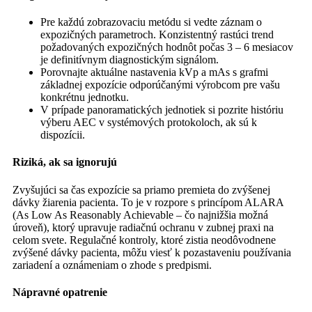
Pre každú zobrazovaciu metódu si vedte záznam o
expozičných parametroch. Konzistentný rastúci trend
požadovaných expozičných hodnôt počas 3 – 6 mesiacov
je definitívnym diagnostickým signálom.
Porovnajte aktuálne nastavenia kVp a mAs s grafmi
základnej expozície odporúčanými výrobcom pre vašu
konkrétnu jednotku.
V prípade panoramatických jednotiek si pozrite históriu
výberu AEC v systémových protokoloch, ak sú k
dispozícii.
Riziká, ak sa ignorujú
Zvyšujúci sa čas expozície sa priamo premieta do zvýšenej
dávky žiarenia pacienta. To je v rozpore s princípom ALARA
(As Low As Reasonably Achievable – čo najnižšia možná
úroveň), ktorý upravuje radiačnú ochranu v zubnej praxi na
celom svete. Regulačné kontroly, ktoré zistia neodôvodnene
zvýšené dávky pacienta, môžu viesť k pozastaveniu používania
zariadení a oznámeniam o zhode s predpismi.
Nápravné opatrenie