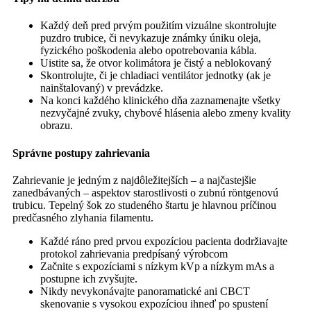
Každý deň pred prvým použitím vizuálne skontrolujte
puzdro trubice, či nevykazuje známky úniku oleja,
fyzického poškodenia alebo opotrebovania kábla.
Uistite sa, že otvor kolimátora je čistý a neblokovaný
Skontrolujte, či je chladiaci ventilátor jednotky (ak je
nainštalovaný) v prevádzke.
Na konci každého klinického dňa zaznamenajte všetky
nezvyčajné zvuky, chybové hlásenia alebo zmeny kvality
obrazu.
Správne postupy zahrievania
Zahrievanie je jedným z najdôležitejších – a najčastejšie
zanedbávaných – aspektov starostlivosti o zubnú röntgenovú
trubicu. Tepelný šok zo studeného štartu je hlavnou príčinou
predčasného zlyhania filamentu.
Každé ráno pred prvou expozíciou pacienta dodržiavajte
protokol zahrievania predpísaný výrobcom
Začnite s expozíciami s nízkym kVp a nízkym mAs a
postupne ich zvyšujte.
Nikdy nevykonávajte panoramatické ani CBCT
skenovanie s vysokou expozíciou ihneď po spustení