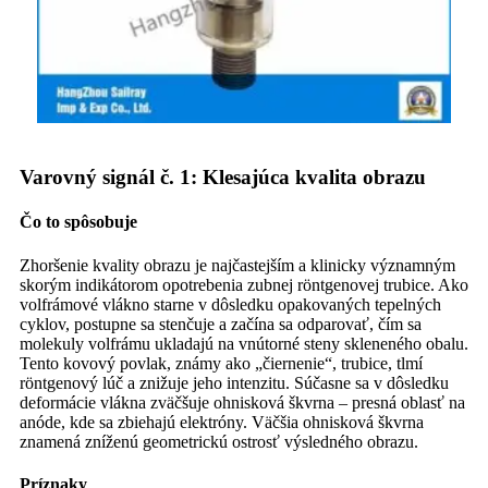
Varovný signál č. 1: Klesajúca kvalita obrazu
Čo to spôsobuje
Zhoršenie kvality obrazu je najčastejším a klinicky významným
skorým indikátorom opotrebenia zubnej röntgenovej trubice. Ako
volfrámové vlákno starne v dôsledku opakovaných tepelných
cyklov, postupne sa stenčuje a začína sa odparovať, čím sa
molekuly volfrámu ukladajú na vnútorné steny skleneného obalu.
Tento kovový povlak, známy ako „čiernenie“, trubice, tlmí
röntgenový lúč a znižuje jeho intenzitu. Súčasne sa v dôsledku
deformácie vlákna zväčšuje ohnisková škvrna – presná oblasť na
anóde, kde sa zbiehajú elektróny. Väčšia ohnisková škvrna
znamená zníženú geometrickú ostrosť výsledného obrazu.
Príznaky