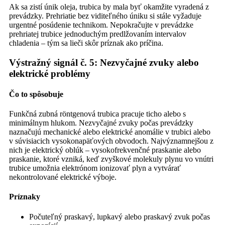
Ak sa zistí únik oleja, trubica by mala byť okamžite vyradená z
prevádzky. Prehriatie bez viditeľného úniku si stále vyžaduje
urgentné posúdenie technikom. Nepokračujte v prevádzke
prehriatej trubice jednoduchým predlžovaním intervalov
chladenia – tým sa lieči skôr príznak ako príčina.
Výstražný signál č. 5: Nezvyčajné zvuky alebo
elektrické problémy
Čo to spôsobuje
Funkčná zubná röntgenová trubica pracuje ticho alebo s
minimálnym hlukom. Nezvyčajné zvuky počas prevádzky
naznačujú mechanické alebo elektrické anomálie v trubici alebo
v súvisiacich vysokonapäťových obvodoch. Najvýznamnejšou z
nich je elektrický oblúk – vysokofrekvenčné praskanie alebo
praskanie, ktoré vzniká, keď zvyškové molekuly plynu vo vnútri
trubice umožnia elektrónom ionizovať plyn a vytvárať
nekontrolované elektrické výboje.
Príznaky
Počuteľný praskavý, lupkavý alebo praskavý zvuk počas