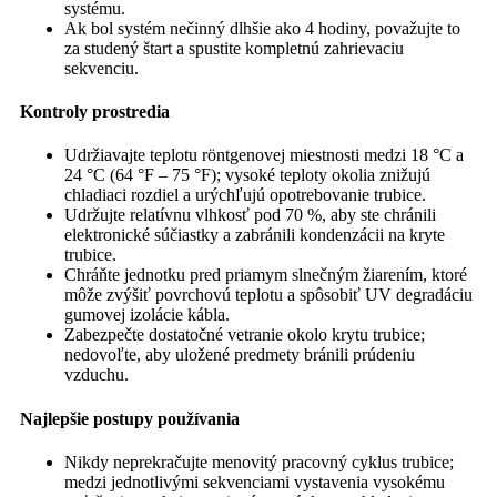
systému.
Ak bol systém nečinný dlhšie ako 4 hodiny, považujte to
za studený štart a spustite kompletnú zahrievaciu
sekvenciu.
Kontroly prostredia
Udržiavajte teplotu röntgenovej miestnosti medzi 18 °C a
24 °C (64 °F – 75 °F); vysoké teploty okolia znižujú
chladiaci rozdiel a urýchľujú opotrebovanie trubice.
Udržujte relatívnu vlhkosť pod 70 %, aby ste chránili
elektronické súčiastky a zabránili kondenzácii na kryte
trubice.
Chráňte jednotku pred priamym slnečným žiarením, ktoré
môže zvýšiť povrchovú teplotu a spôsobiť UV degradáciu
gumovej izolácie kábla.
Zabezpečte dostatočné vetranie okolo krytu trubice;
nedovoľte, aby uložené predmety bránili prúdeniu
vzduchu.
Najlepšie postupy používania
Nikdy neprekračujte menovitý pracovný cyklus trubice;
medzi jednotlivými sekvenciami vystavenia vysokému