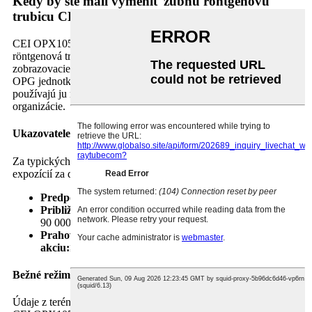
Kedy by ste mali vymeniť zubnú röntgenovú
trubicu CEI OPX105?
CEI OPX105 je široko používaná stacionárna anódová
röntgenová trubica určená pre panoramatické zubné
zobrazovacie systémy. Osvedčila sa ako spoľahlivý pracant v
OPG jednotkách v Európe, Ázii a na Blízkom východe a
používajú ju mnohí výrobcovia zariadení a nezávislé servisné
organizácie.
Ukazovatele výkonnosti špecifické pre OPX105
Za typických klinických podmienok (20 – 40 panoramatických
expozícií za deň) trubica CEI OPX105 zvyčajne poskytuje:
Predpokladaná životnosť:
4 až 6 rokov
Približný počet expozícií na konci životnosti:
60 000 až
90 000 panoramatických cyklov
Prahová hodnota zhoršenia výstupu vyžadujúca
akciu:
≥25 % pokles oproti uvedeniu do prevádzky
Bežné režimy zlyhania
Údaje z terénu od servisných organizácií naznačujú, že trubice