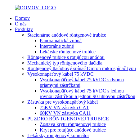
Domov
O nás
Produkty
Stacionárne anódové röntgenové trubice
Panoramatická zubná
Interorálne zubné
Lekárske röntgenové trubice
Röntgenové trubice s rotujúcou anódou
Mechanický typ röntgenového tlačidla
Röntgenový tlačidlový spínač Omron mikrospínač typu
Vysokonapäťový kábel 75 kVDC
Vysokonapäťový kábel 75 kVDC s dvoma
priamymi zástrčkami
Vysokonapäťový kábel 75 kVDC s jednou
rovnou zástrčkou a jednou 90-uhlovou zástrčkou
Zásuvka pre vysokonapäťový kábel
75KV VN zásuvka CA1
60KV VN zásuvka CA11
PÚZDRO RÖNTGENOVEJ TRUBICE
Zostava krytu röntgenovej trubice
Kryt pre rotujúce anódové trubice
Lekársky röntgenový kolimátor