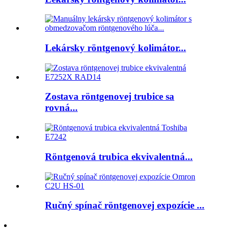
Lekársky röntgenový kolimátor...
Zostava röntgenovej trubice sa
rovná...
Röntgenová trubica ekvivalentná...
Ručný spínač röntgenovej expozície ...