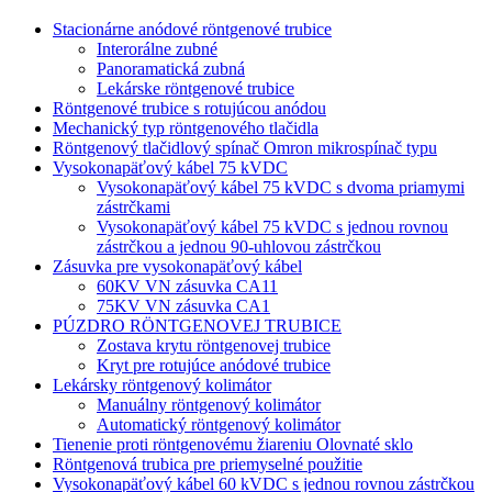
Stacionárne anódové röntgenové trubice
Interorálne zubné
Panoramatická zubná
Lekárske röntgenové trubice
Röntgenové trubice s rotujúcou anódou
Mechanický typ röntgenového tlačidla
Röntgenový tlačidlový spínač Omron mikrospínač typu
Vysokonapäťový kábel 75 kVDC
Vysokonapäťový kábel 75 kVDC s dvoma priamymi
zástrčkami
Vysokonapäťový kábel 75 kVDC s jednou rovnou
zástrčkou a jednou 90-uhlovou zástrčkou
Zásuvka pre vysokonapäťový kábel
60KV VN zásuvka CA11
75KV VN zásuvka CA1
PÚZDRO RÖNTGENOVEJ TRUBICE
Zostava krytu röntgenovej trubice
Kryt pre rotujúce anódové trubice
Lekársky röntgenový kolimátor
Manuálny röntgenový kolimátor
Automatický röntgenový kolimátor
Tienenie proti röntgenovému žiareniu Olovnaté sklo
Röntgenová trubica pre priemyselné použitie
Vysokonapäťový kábel 60 kVDC s jednou rovnou zástrčkou