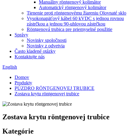
Manuálny röntgenový kolimátor
Automatický röntgenový kolimátor
Tienenie proti röntgenovému žiareniu Olovnaté sklo
Vysokonapäťový kábel 60 kVDC s jednou rovnou
zástrčkou a jednou 90-uhlovou zástrčkou
Röntgenová trubica pre priemyselné použitie
Správy
Novinky spoločnosti
Novinky z odvetvia
Často kladené otázky
Kontaktujte nás
English
Domov
Produkty
PÚZDRO RÖNTGENOVEJ TRUBICE
Zostava krytu röntgenovej trubice
Zostava krytu röntgenovej trubice
Kategórie