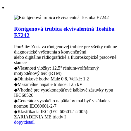
Röntgenová trubica ekvivalentná Toshiba
E7242
Použitie: Zostava röntgenovej trubice pre všetky rutinné
diagnostické vyšetrenia s konvenčnými
alebo digitálne rádiografické a fluoroskopické pracovné
stanice
◆Vlastnosti vložky: 12,5° rénium-volfrámový
molybdénový terč (RTM)
◆Ohniskové body: Malé 0,6, Veľké: 1,2
◆Maximálne napätie trubice: 125 kV
◆Vhodné pre vysokonapäťové káblové zásuvky typu
IEC60526
◆Generátor vysokého napätia by mal byť v súlade s
normou IEC60601-2-7
◆Klasifikácia IEC (IEC 60601-1:2005):
ZARIADENIA ME triedy I
dopyt
detail