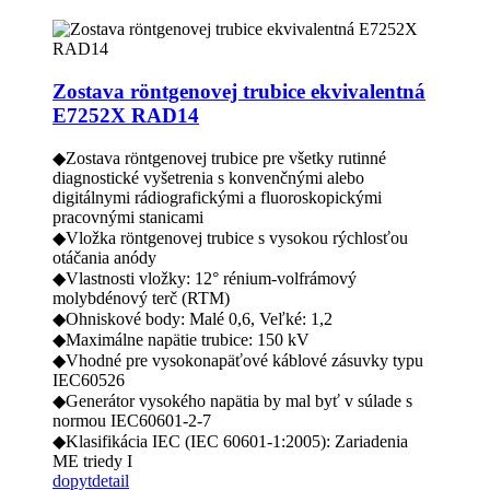
Zostava röntgenovej trubice ekvivalentná
E7252X RAD14
◆Zostava röntgenovej trubice pre všetky rutinné
diagnostické vyšetrenia s konvenčnými alebo
digitálnymi rádiografickými a fluoroskopickými
pracovnými stanicami
◆Vložka röntgenovej trubice s vysokou rýchlosťou
otáčania anódy
◆Vlastnosti vložky: 12° rénium-volfrámový
molybdénový terč (RTM)
◆Ohniskové body: Malé 0,6, Veľké: 1,2
◆Maximálne napätie trubice: 150 kV
◆Vhodné pre vysokonapäťové káblové zásuvky typu
IEC60526
◆Generátor vysokého napätia by mal byť v súlade s
normou IEC60601-2-7
◆Klasifikácia IEC (IEC 60601-1:2005): Zariadenia
ME triedy I
dopyt
detail