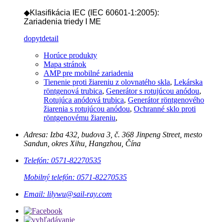
◆
Klasifikácia IEC (IEC 60601-1:2005):
Zariadenia triedy I ME
dopyt
detail
Horúce produkty
Mapa stránok
AMP pre mobilné zariadenia
Tienenie proti žiareniu z olovnatého skla
,
Lekárska
röntgenová trubica
,
Generátor s rotujúcou anódou
,
Rotujúca anódová trubica
,
Generátor röntgenového
žiarenia s rotujúcou anódou
,
Ochranné sklo proti
röntgenovému žiareniu
,
Adresa: Izba 432, budova 3, č. 368 Jinpeng Street, mesto
Sandun, okres Xihu, Hangzhou, Čína
Telefón: 0571-82270535
Mobilný telefón: 0571-82270535
Email: lilywu@sail-ray.com