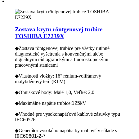
Zostava krytu röntgenovej trubice
TOSHIBA E7239X
◆Zostava röntgenovej trubice pre všetky rutinné
diagnostické vyšetrenia s konvenčnými alebo
digitálnymi rádiografickými a fluoroskopickými
pracovnými stanicami
◆Vlastnosti vložky: 16° ​​rénium-volfrámový
molybdénový terč (RTM)
◆Ohniskové body: Malé 1,0, Veľké: 2,0
◆Maximálne napätie trubice:
125
kV
◆Vhodné pre vysokonapäťové káblové zásuvky typu
IEC60526
◆Generátor vysokého napätia by mal byť v súlade s
IEC
60601-2-7