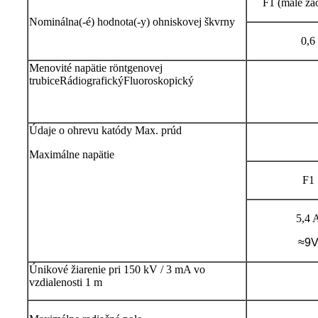
F1 (malé zao
Nominálna(-é) hodnota(-y) ohniskovej škvrny
0,6
Menovité napätie röntgenovej
trubice
Rádiografický
Fluoroskopický
Údaje o ohrevu katódy
Max. prúd
Maximálne napätie
F1
5,4 
≈9
Únikové žiarenie pri 150 kV / 3 mA vo
vzdialenosti 1 m