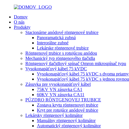
Domov
O nás
Produkty
Stacionárne anódové röntgenové trubice
Panoramatická zubná
Interorálne zubné
Lekárske röntgenové trubice
Röntgenové trubice s rotujúcou anódou
Mechanický typ röntgenového tlačidla
Röntgenový tlačidlový spínač Omron mikrospínač typu
Vysokonapäťový kábel 75 kVDC
Vysokonapäťový kábel 75 kVDC s dvoma priamym
Vysokonapäťový kábel 75 kVDC s jednou rovnou z
Zásuvka pre vysokonapäťový kábel
75KV VN zásuvka CA1
60KV VN zásuvka CA11
PÚZDRO RÖNTGENOVEJ TRUBICE
Zostava krytu röntgenovej trubice
Kryt pre rotujúce anódové trubice
Lekársky röntgenový kolimátor
Manuálny röntgenový kolimátor
Automatický röntgenový kolimátor