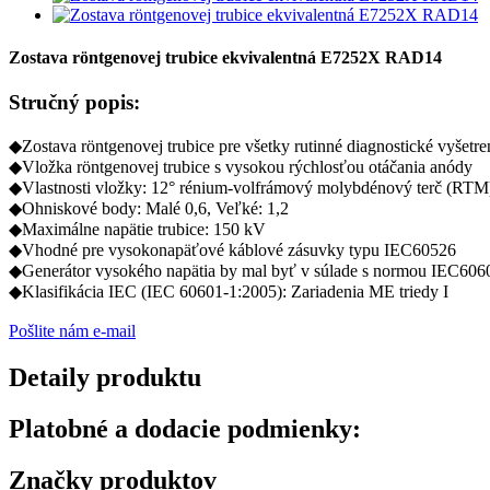
Zostava röntgenovej trubice ekvivalentná E7252X RAD14
Stručný popis:
◆Zostava röntgenovej trubice pre všetky rutinné diagnostické vyšetr
◆Vložka röntgenovej trubice s vysokou rýchlosťou otáčania anódy
◆Vlastnosti vložky: 12° rénium-volfrámový molybdénový terč (RTM
◆Ohniskové body: Malé 0,6, Veľké: 1,2
◆Maximálne napätie trubice: 150 kV
◆Vhodné pre vysokonapäťové káblové zásuvky typu IEC60526
◆Generátor vysokého napätia by mal byť v súlade s normou IEC606
◆Klasifikácia IEC (IEC 60601-1:2005): Zariadenia ME triedy I
Pošlite nám e-mail
Detaily produktu
Platobné a dodacie podmienky:
Značky produktov