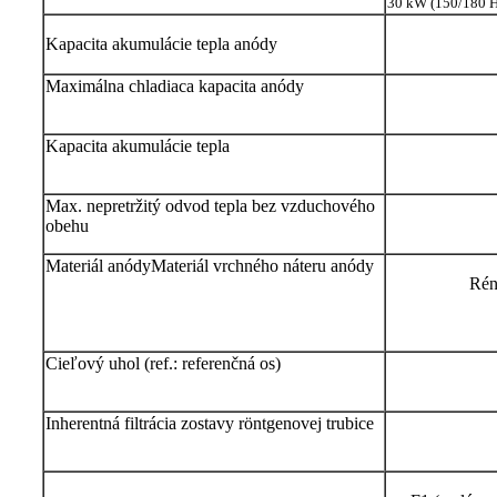
30 kW (150/180 H
Kapacita akumulácie tepla anódy
Maximálna chladiaca kapacita anódy
Kapacita akumulácie tepla
Max. nepretržitý odvod tepla bez vzduchového
obehu
Materiál anódy
Materiál vrchného náteru anódy
Rén
Cieľový uhol (ref.: referenčná os)
Inherentná filtrácia zostavy röntgenovej trubice