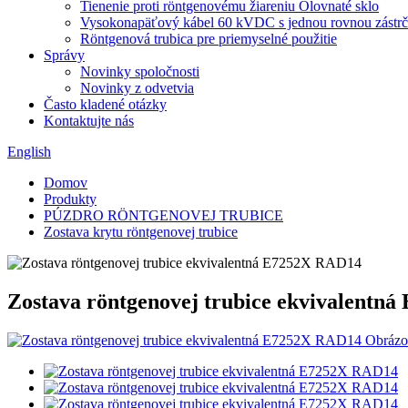
Tienenie proti röntgenovému žiareniu Olovnaté sklo
Vysokonapäťový kábel 60 kVDC s jednou rovnou zástrč
Röntgenová trubica pre priemyselné použitie
Správy
Novinky spoločnosti
Novinky z odvetvia
Často kladené otázky
Kontaktujte nás
English
Domov
Produkty
PÚZDRO RÖNTGENOVEJ TRUBICE
Zostava krytu röntgenovej trubice
Zostava röntgenovej trubice ekvivalentn