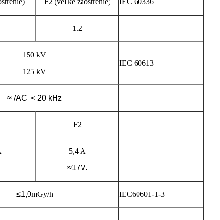
strenie)
F2 (veľké zaostrenie)
IEC 60336
1.2
150 kV
IEC 60613
125 kV
≈ /AC, < 20 kHz
F2
A
5,4 A
V
≈17
V.
≤
1,0
mGy/h
IEC60601-1-3