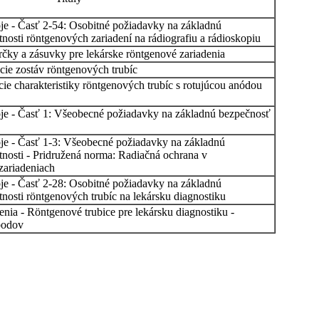
roje - Časť 2-54: Osobitné požiadavky na základnú
nosti röntgenových zariadení na rádiografiu a rádioskopiu
čky a zásuvky pre lekárske röntgenové zariadenia
ácie zostáv röntgenových trubíc
cie charakteristiky röntgenových trubíc s rotujúcou anódou
roje - Časť 1: Všeobecné požiadavky na základnú bezpečnosť
roje - Časť 1-3: Všeobecné požiadavky na základnú
nosti - Pridružená norma: Radiačná ochrana v
zariadeniach
roje - Časť 2-28: Osobitné požiadavky na základnú
nosti röntgenových trubíc na lekársku diagnostiku
enia - Röntgenové trubice pre lekársku diagnostiku -
bodov