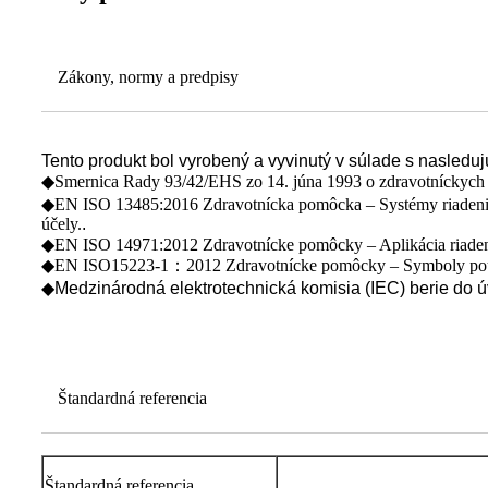
Zákony, normy a predpisy
Tento produkt bol vyrobený a vyvinutý v súlade s nasledu
◆Smernica Rady 93/42/EHS zo 14. júna 1993 o zdravotníckyc
◆EN ISO 13485:2016 Zdravotnícka pomôcka – Systémy riadenia 
účely.
.
◆EN ISO 14971:2012 Zdravotnícke pomôcky – Aplikácia riadeni
◆EN ISO15223-1：2012 Zdravotnícke pomôcky – Symboly použív
◆
Medzinárodná elektrotechnická komisia (IEC) berie do 
Štandardná referencia
Štandardná referencia