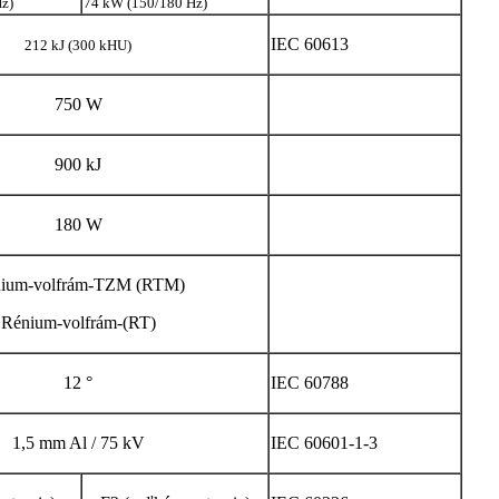
z)
74 kW (150/180 Hz)
IEC 60613
212 kJ (300 kHU)
750 W
900 kJ
180 W
ium-volfrám-TZM (RTM)
Rénium-volfrám-(RT)
12 °
IEC 60788
1,5 mm Al / 75 kV
IEC 60601-1-3