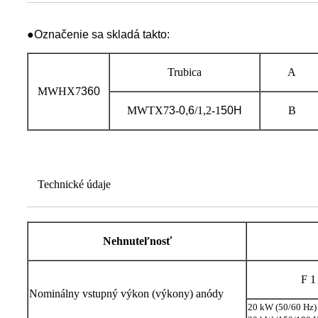
●Označenie sa skladá takto:
Trubica
A
MWHX7
360
MWTX7
3
-
0,6
/1,2-1
50H
B
Technické údaje
Nehnuteľnosť
F 1
Nominálny vstupný výkon (výkony) anódy
20 kW (50/60 Hz)