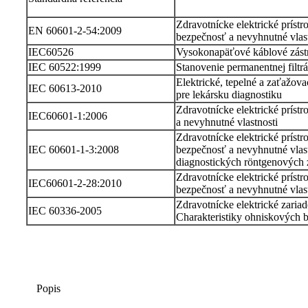
Zdravotnícke elektrické príst
EN 60601-2-54:2009
bezpečnosť a nevyhnutné vlast
IEC60526
Vysokonapäťové káblové zástr
IEC 60522:1999
Stanovenie permanentnej filtr
Elektrické, tepelné a zaťažova
IEC 60613-2010
pre lekársku diagnostiku
Zdravotnícke elektrické príst
IEC60601-1:2006
a nevyhnutné vlastnosti
Zdravotnícke elektrické príst
IEC 60601-1-3:2008
bezpečnosť a nevyhnutné vlast
diagnostických röntgenových 
Zdravotnícke elektrické príst
IEC60601-2-28:2010
bezpečnosť a nevyhnutné vlast
Zdravotnícke elektrické zariad
IEC 60336-2005
Charakteristiky ohniskových 
Popis