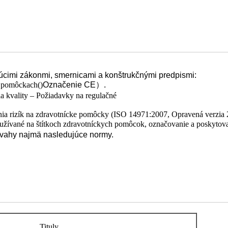
júcimi zákonmi, smernicami a konštrukčnými predpismi:
h pomôckach
()
Označenie CE
）
.
kvality – Požiadavky na regulačné
a rizík na zdravotnícke pomôcky (ISO 14971:2007, Opravená verzia 
ané na štítkoch zdravotníckych pomôcok, označovanie a poskytova
úvahy najmä nasledujúce normy.
Tituly