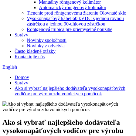
Manuálny röntgenový kolimátor
Automatický röntgenový kolimátor
Tienenie proti röntgenovému žiareniu Olovnaté sklo
Vysokonapäťový kábel 60 kVDC s jednou rovnou
zástrčkou a jednou 90-uhlovou zástrčkou
Röntgenová trubica pre priemyselné použitie
Správy
Novinky spoločnosti
Novinky z odvetvia
Často kladené otázky
Kontaktujte nás
English
Domov
Správy
Ako si vybrať najlepšieho dodávateľa vysokonapäťových
vodičov pre výrobu zdravotníckych pomôcok
Ako si vybrať najlepšieho dodávateľa
vysokonapäťových vodičov pre výrobu