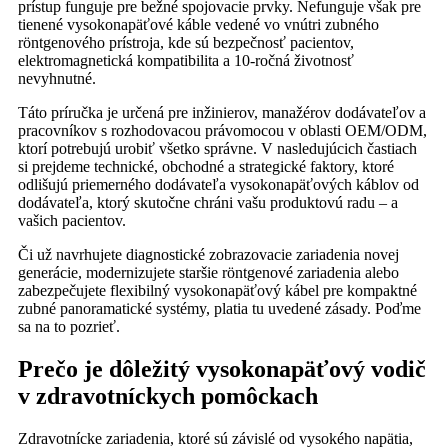
prístup funguje pre bežné spojovacie prvky. Nefunguje však pre
tienené vysokonapäťové káble vedené vo vnútri zubného
röntgenového prístroja, kde sú bezpečnosť pacientov,
elektromagnetická kompatibilita a 10-ročná životnosť
nevyhnutné.
Táto príručka je určená pre inžinierov, manažérov dodávateľov a
pracovníkov s rozhodovacou právomocou v oblasti OEM/ODM,
ktorí potrebujú urobiť všetko správne. V nasledujúcich častiach
si prejdeme technické, obchodné a strategické faktory, ktoré
odlišujú priemerného dodávateľa vysokonapäťových káblov od
dodávateľa, ktorý skutočne chráni vašu produktovú radu – a
vašich pacientov.
Či už navrhujete diagnostické zobrazovacie zariadenia novej
generácie, modernizujete staršie röntgenové zariadenia alebo
zabezpečujete flexibilný vysokonapäťový kábel pre kompaktné
zubné panoramatické systémy, platia tu uvedené zásady. Poďme
sa na to pozrieť.
Prečo je dôležitý vysokonapäťový vodič
v zdravotníckych pomôckach
Zdravotnícke zariadenia, ktoré sú závislé od vysokého napätia,