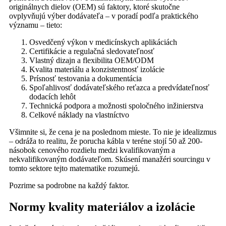
originálnych dielov (OEM) sú faktory, ktoré skutočne
ovplyvňujú výber dodávateľa – v poradí podľa praktického
významu – tieto:
Osvedčený výkon v medicínskych aplikáciách
Certifikácie a regulačná sledovateľnosť
Vlastný dizajn a flexibilita OEM/ODM
Kvalita materiálu a konzistentnosť izolácie
Prísnosť testovania a dokumentácia
Spoľahlivosť dodávateľského reťazca a predvídateľnosť
dodacích lehôt
Technická podpora a možnosti spoločného inžinierstva
Celkové náklady na vlastníctvo
Všimnite si, že cena je na poslednom mieste. To nie je idealizmus
– odráža to realitu, že porucha kábla v teréne stojí 50 až 200-
násobok cenového rozdielu medzi kvalifikovaným a
nekvalifikovaným dodávateľom. Skúsení manažéri sourcingu v
tomto sektore tejto matematike rozumejú.
Pozrime sa podrobne na každý faktor.
Normy kvality materiálov a izolácie