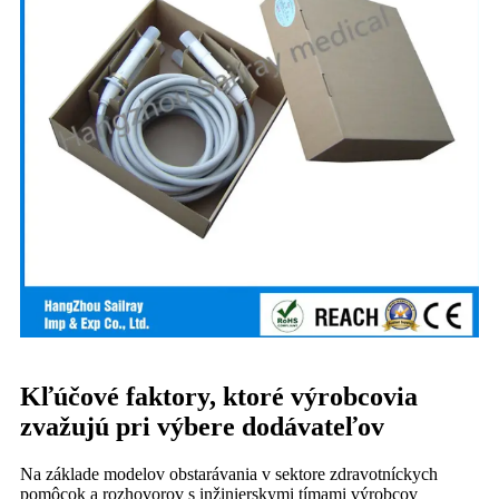
Kľúčové faktory, ktoré výrobcovia
zvažujú pri výbere dodávateľov
Na základe modelov obstarávania v sektore zdravotníckych
pomôcok a rozhovorov s inžinierskymi tímami výrobcov