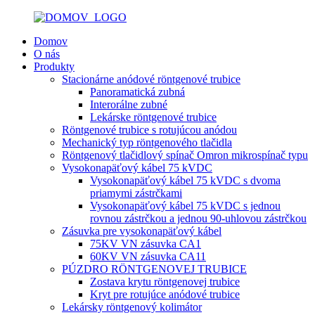
Domov
O nás
Produkty
Stacionárne anódové röntgenové trubice
Panoramatická zubná
Interorálne zubné
Lekárske röntgenové trubice
Röntgenové trubice s rotujúcou anódou
Mechanický typ röntgenového tlačidla
Röntgenový tlačidlový spínač Omron mikrospínač typu
Vysokonapäťový kábel 75 kVDC
Vysokonapäťový kábel 75 kVDC s dvoma
priamymi zástrčkami
Vysokonapäťový kábel 75 kVDC s jednou
rovnou zástrčkou a jednou 90-uhlovou zástrčkou
Zásuvka pre vysokonapäťový kábel
75KV VN zásuvka CA1
60KV VN zásuvka CA11
PÚZDRO RÖNTGENOVEJ TRUBICE
Zostava krytu röntgenovej trubice
Kryt pre rotujúce anódové trubice
Lekársky röntgenový kolimátor