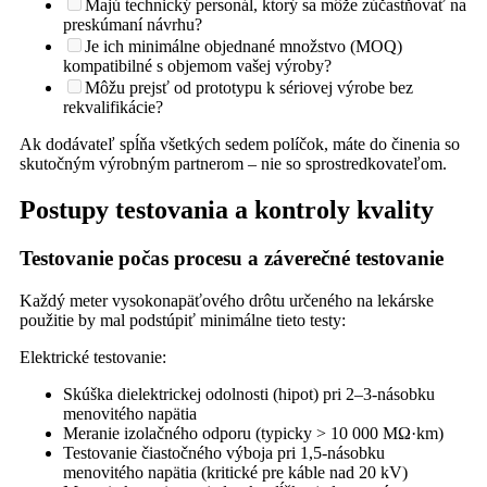
Majú technický personál, ktorý sa môže zúčastňovať na
preskúmaní návrhu?
Je ich minimálne objednané množstvo (MOQ)
kompatibilné s objemom vašej výroby?
Môžu prejsť od prototypu k sériovej výrobe bez
rekvalifikácie?
Ak dodávateľ spĺňa všetkých sedem políčok, máte do činenia so
skutočným výrobným partnerom – nie so sprostredkovateľom.
Postupy testovania a kontroly kvality
Testovanie počas procesu a záverečné testovanie
Každý meter vysokonapäťového drôtu určeného na lekárske
použitie by mal podstúpiť minimálne tieto testy:
Elektrické testovanie:
Skúška dielektrickej odolnosti (hipot) pri 2–3-násobku
menovitého napätia
Meranie izolačného odporu (typicky > 10 000 MΩ·km)
Testovanie čiastočného výboja pri 1,5-násobku
menovitého napätia (kritické pre káble nad 20 kV)