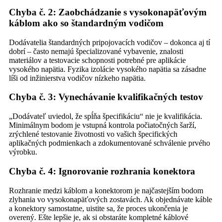
Chyba č. 2: Zaobchádzanie s vysokonapäťovým
káblom ako so štandardným vodičom
Dodávatelia štandardných pripojovacích vodičov – dokonca aj tí
dobrí – často nemajú špecializované vybavenie, znalosti
materiálov a testovacie schopnosti potrebné pre aplikácie
vysokého napätia. Fyzika izolácie vysokého napätia sa zásadne
líši od inžinierstva vodičov nízkeho napätia.
Chyba č. 3: Vynechávanie kvalifikačných testov
„Dodávateľ uviedol, že spĺňa špecifikáciu“ nie je kvalifikácia.
Minimálnym bodom je vstupná kontrola počiatočných šarží,
zrýchlené testovanie životnosti vo vašich špecifických
aplikačných podmienkach a zdokumentované schválenie prvého
výrobku.
Chyba č. 4: Ignorovanie rozhrania konektora
Rozhranie medzi káblom a konektorom je najčastejším bodom
zlyhania vo vysokonapäťových zostavách. Ak objednávate káble
a konektory samostatne, uistite sa, že proces ukončenia je
overený. Ešte lepšie je, ak si obstaráte kompletné káblové