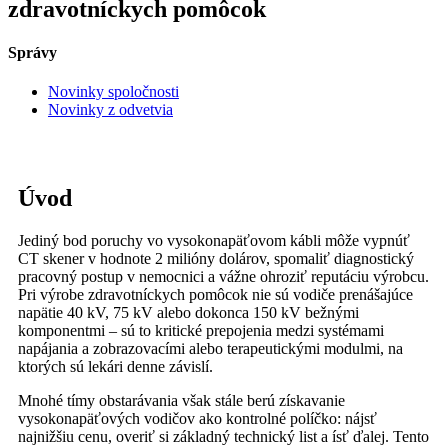
zdravotníckych pomôcok
Správy
Novinky spoločnosti
Novinky z odvetvia
Úvod
Jediný bod poruchy vo vysokonapäťovom kábli môže vypnúť
CT skener v hodnote 2 milióny dolárov, spomaliť diagnostický
pracovný postup v nemocnici a vážne ohroziť reputáciu výrobcu.
Pri výrobe zdravotníckych pomôcok nie sú vodiče prenášajúce
napätie 40 kV, 75 kV alebo dokonca 150 kV bežnými
komponentmi – sú to kritické prepojenia medzi systémami
napájania a zobrazovacími alebo terapeutickými modulmi, na
ktorých sú lekári denne závislí.
Mnohé tímy obstarávania však stále berú získavanie
vysokonapäťových vodičov ako kontrolné políčko: nájsť
najnižšiu cenu, overiť si základný technický list a ísť ďalej. Tento