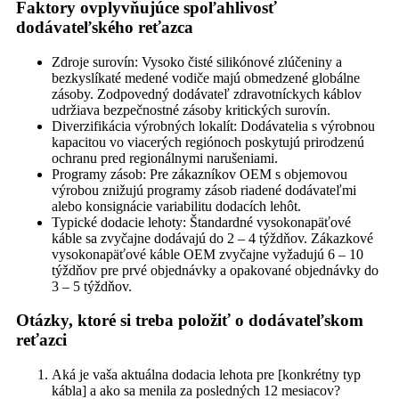
Faktory ovplyvňujúce spoľahlivosť
dodávateľského reťazca
Zdroje surovín: Vysoko čisté silikónové zlúčeniny a
bezkyslíkaté medené vodiče majú obmedzené globálne
zásoby. Zodpovedný dodávateľ zdravotníckych káblov
udržiava bezpečnostné zásoby kritických surovín.
Diverzifikácia výrobných lokalít: Dodávatelia s výrobnou
kapacitou vo viacerých regiónoch poskytujú prirodzenú
ochranu pred regionálnymi narušeniami.
Programy zásob: Pre zákazníkov OEM s objemovou
výrobou znižujú programy zásob riadené dodávateľmi
alebo konsignácie variabilitu dodacích lehôt.
Typické dodacie lehoty: Štandardné vysokonapäťové
káble sa zvyčajne dodávajú do 2 – 4 týždňov. Zákazkové
vysokonapäťové káble OEM zvyčajne vyžadujú 6 – 10
týždňov pre prvé objednávky a opakované objednávky do
3 – 5 týždňov.
Otázky, ktoré si treba položiť o dodávateľskom
reťazci
Aká je vaša aktuálna dodacia lehota pre [konkrétny typ
kábla] a ako sa menila za posledných 12 mesiacov?