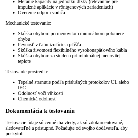
Meranie kapacity na jednotku dĺžky (relevantné pre
impulzné aplikácie v röntgenových zariadeniach)
Overenie odporu vodiča
Mechanické testovanie:
Skúška ohybom pri menovitom minimálnom polomere
ohybu
Pevnosť v ťahu izolácie a plášťa
Skúška životnosti flexibilného vysokonapäťového kábla
Skúška ohybom za studena pri minimálnej menovitej
teplote
Testovanie prostredia:
Tepelné starnutie podľa príslušných protokolov UL alebo
IEC
Odolnosť voči vlhkosti
Chemická odolnosť
Dokumentácia k testovaniu
Testovacie údaje sú cenné iba vtedy, ak sú zdokumentované,
sledovateľné a prístupné. Požadujte od svojho dodávateľa, aby
poskytol: