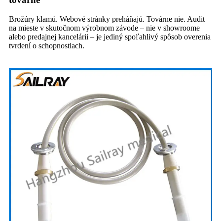
Brožúry klamú. Webové stránky preháňajú. Továrne nie. Audit
na mieste v skutočnom výrobnom závode – nie v showroome
alebo predajnej kancelárii – je jediný spoľahlivý spôsob overenia
tvrdení o schopnostiach.