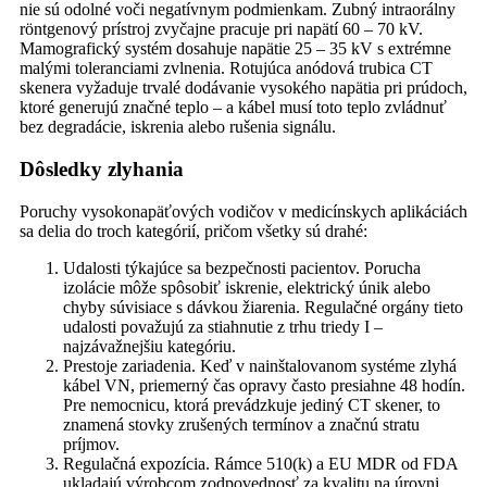
nie sú odolné voči negatívnym podmienkam. Zubný intraorálny
röntgenový prístroj zvyčajne pracuje pri napätí 60 – 70 kV.
Mamografický systém dosahuje napätie 25 – 35 kV s extrémne
malými toleranciami zvlnenia. Rotujúca anódová trubica CT
skenera vyžaduje trvalé dodávanie vysokého napätia pri prúdoch,
ktoré generujú značné teplo – a kábel musí toto teplo zvládnuť
bez degradácie, iskrenia alebo rušenia signálu.
Dôsledky zlyhania
Poruchy vysokonapäťových vodičov v medicínskych aplikáciách
sa delia do troch kategórií, pričom všetky sú drahé:
Udalosti týkajúce sa bezpečnosti pacientov. Porucha
izolácie môže spôsobiť iskrenie, elektrický únik alebo
chyby súvisiace s dávkou žiarenia. Regulačné orgány tieto
udalosti považujú za stiahnutie z trhu triedy I –
najzávažnejšiu kategóriu.
Prestoje zariadenia. Keď v nainštalovanom systéme zlyhá
kábel VN, priemerný čas opravy často presiahne 48 hodín.
Pre nemocnicu, ktorá prevádzkuje jediný CT skener, to
znamená stovky zrušených termínov a značnú stratu
príjmov.
Regulačná expozícia. Rámce 510(k) a EU MDR od FDA
ukladajú výrobcom zodpovednosť za kvalitu na úrovni