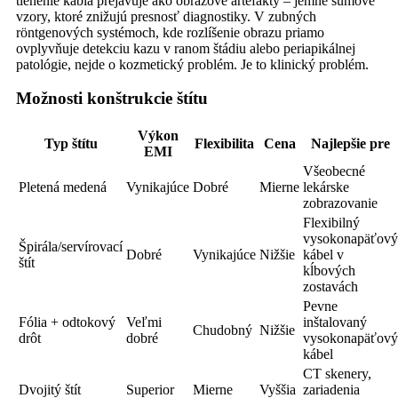
tienenie kábla prejavuje ako obrazové artefakty – jemné šumové
vzory, ktoré znižujú presnosť diagnostiky. V zubných
röntgenových systémoch, kde rozlíšenie obrazu priamo
ovplyvňuje detekciu kazu v ranom štádiu alebo periapikálnej
patológie, nejde o kozmetický problém. Je to klinický problém.
Možnosti konštrukcie štítu
Výkon
Typ štítu
Flexibilita
Cena
Najlepšie pre
EMI
Všeobecné
Pletená medená
Vynikajúce
Dobré
Mierne
lekárske
zobrazovanie
Flexibilný
vysokonapäťový
Špirála/servírovací
Dobré
Vynikajúce
Nižšie
kábel v
štít
kĺbových
zostavách
Pevne
Fólia + odtokový
Veľmi
inštalovaný
Chudobný
Nižšie
drôt
dobré
vysokonapäťový
kábel
CT skenery,
Dvojitý štít
Superior
Mierne
Vyššia
zariadenia