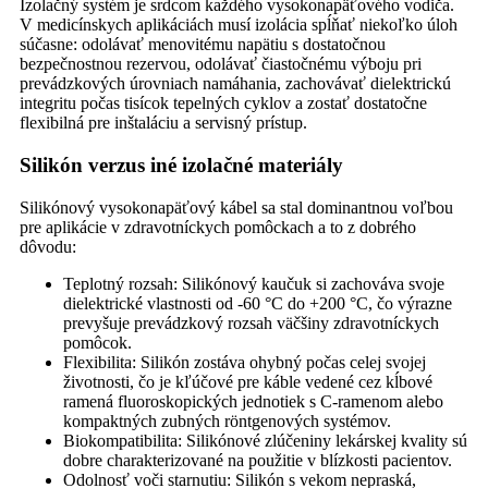
Izolačný systém je srdcom každého vysokonapäťového vodiča.
V medicínskych aplikáciách musí izolácia spĺňať niekoľko úloh
súčasne: odolávať menovitému napätiu s dostatočnou
bezpečnostnou rezervou, odolávať čiastočnému výboju pri
prevádzkových úrovniach namáhania, zachovávať dielektrickú
integritu počas tisícok tepelných cyklov a zostať dostatočne
flexibilná pre inštaláciu a servisný prístup.
Silikón verzus iné izolačné materiály
Silikónový vysokonapäťový kábel sa stal dominantnou voľbou
pre aplikácie v zdravotníckych pomôckach a to z dobrého
dôvodu:
Teplotný rozsah: Silikónový kaučuk si zachováva svoje
dielektrické vlastnosti od -60 °C do +200 °C, čo výrazne
prevyšuje prevádzkový rozsah väčšiny zdravotníckych
pomôcok.
Flexibilita: Silikón zostáva ohybný počas celej svojej
životnosti, čo je kľúčové pre káble vedené cez kĺbové
ramená fluoroskopických jednotiek s C-ramenom alebo
kompaktných zubných röntgenových systémov.
Biokompatibilita: Silikónové zlúčeniny lekárskej kvality sú
dobre charakterizované na použitie v blízkosti pacientov.
Odolnosť voči starnutiu: Silikón s vekom nepraská,