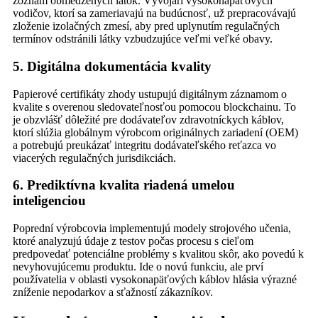
zoznam obmedzených látok. Vývojári vysokonapäťových
vodičov, ktorí sa zameriavajú na budúcnosť, už prepracovávajú
zloženie izolačných zmesí, aby pred uplynutím regulačných
termínov odstránili látky vzbudzujúce veľmi veľké obavy.
5. Digitálna dokumentácia kvality
Papierové certifikáty zhody ustupujú digitálnym záznamom o
kvalite s overenou sledovateľnosťou pomocou blockchainu. To
je obzvlášť dôležité pre dodávateľov zdravotníckych káblov,
ktorí slúžia globálnym výrobcom originálnych zariadení (OEM)
a potrebujú preukázať integritu dodávateľského reťazca vo
viacerých regulačných jurisdikciách.
6. Prediktívna kvalita riadená umelou
inteligenciou
Poprední výrobcovia implementujú modely strojového učenia,
ktoré analyzujú údaje z testov počas procesu s cieľom
predpovedať potenciálne problémy s kvalitou skôr, ako povedú k
nevyhovujúcemu produktu. Ide o novú funkciu, ale prví
používatelia v oblasti vysokonapäťových káblov hlásia výrazné
zníženie nepodarkov a sťažností zákazníkov.