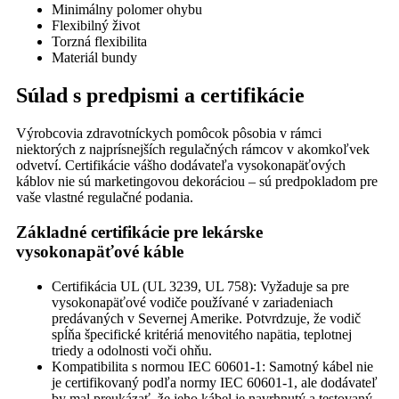
Minimálny polomer ohybu
Flexibilný život
Torzná flexibilita
Materiál bundy
Súlad s predpismi a certifikácie
Výrobcovia zdravotníckych pomôcok pôsobia v rámci
niektorých z najprísnejších regulačných rámcov v akomkoľvek
odvetví. Certifikácie vášho dodávateľa vysokonapäťových
káblov nie sú marketingovou dekoráciou – sú predpokladom pre
vaše vlastné regulačné podania.
Základné certifikácie pre lekárske
vysokonapäťové káble
Certifikácia UL (UL 3239, UL 758): Vyžaduje sa pre
vysokonapäťové vodiče používané v zariadeniach
predávaných v Severnej Amerike. Potvrdzuje, že vodič
spĺňa špecifické kritériá menovitého napätia, teplotnej
triedy a odolnosti voči ohňu.
Kompatibilita s normou IEC 60601-1: Samotný kábel nie
je certifikovaný podľa normy IEC 60601-1, ale dodávateľ
by mal preukázať, že jeho kábel je navrhnutý a testovaný