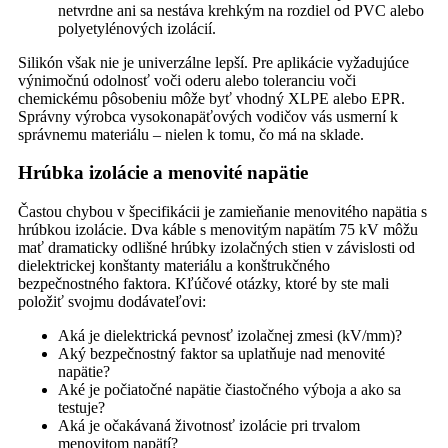
netvrdne ani sa nestáva krehkým na rozdiel od PVC alebo
polyetylénových izolácií.
Silikón však nie je univerzálne lepší. Pre aplikácie vyžadujúce
výnimočnú odolnosť voči oderu alebo toleranciu voči
chemickému pôsobeniu môže byť vhodný XLPE alebo EPR.
Správny výrobca vysokonapäťových vodičov vás usmerní k
správnemu materiálu – nielen k tomu, čo má na sklade.
Hrúbka izolácie a menovité napätie
Častou chybou v špecifikácii je zamieňanie menovitého napätia s
hrúbkou izolácie. Dva káble s menovitým napätím 75 kV môžu
mať dramaticky odlišné hrúbky izolačných stien v závislosti od
dielektrickej konštanty materiálu a konštrukčného
bezpečnostného faktora. Kľúčové otázky, ktoré by ste mali
položiť svojmu dodávateľovi:
Aká je dielektrická pevnosť izolačnej zmesi (kV/mm)?
Aký bezpečnostný faktor sa uplatňuje nad menovité
napätie?
Aké je počiatočné napätie čiastočného výboja a ako sa
testuje?
Aká je očakávaná životnosť izolácie pri trvalom
menovitom napätí?