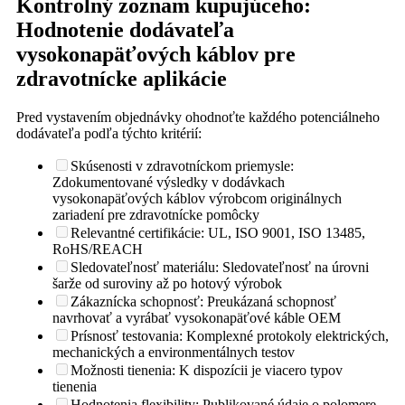
Kontrolný zoznam kupujúceho:
Hodnotenie dodávateľa
vysokonapäťových káblov pre
zdravotnícke aplikácie
Pred vystavením objednávky ohodnoťte každého potenciálneho
dodávateľa podľa týchto kritérií:
Skúsenosti v zdravotníckom priemysle:
Zdokumentované výsledky v dodávkach
vysokonapäťových káblov výrobcom originálnych
zariadení pre zdravotnícke pomôcky
Relevantné certifikácie: UL, ISO 9001, ISO 13485,
RoHS/REACH
Sledovateľnosť materiálu: Sledovateľnosť na úrovni
šarže od suroviny až po hotový výrobok
Zákaznícka schopnosť: Preukázaná schopnosť
navrhovať a vyrábať vysokonapäťové káble OEM
Prísnosť testovania: Komplexné protokoly elektrických,
mechanických a environmentálnych testov
Možnosti tienenia: K dispozícii je viacero typov
tienenia
Hodnotenia flexibility: Publikované údaje o polomere