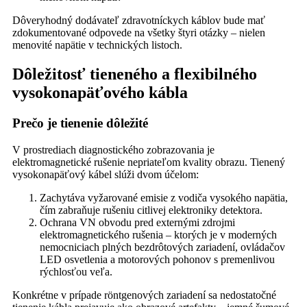
Dôveryhodný dodávateľ zdravotníckych káblov bude mať
zdokumentované odpovede na všetky štyri otázky – nielen
menovité napätie v technických listoch.
Dôležitosť tieneného a flexibilného
vysokonapäťového kábla
Prečo je tienenie dôležité
V prostrediach diagnostického zobrazovania je
elektromagnetické rušenie nepriateľom kvality obrazu. Tienený
vysokonapäťový kábel slúži dvom účelom:
Zachytáva vyžarované emisie z vodiča vysokého napätia,
čím zabraňuje rušeniu citlivej elektroniky detektora.
Ochrana VN obvodu pred externými zdrojmi
elektromagnetického rušenia – ktorých je v moderných
nemocniciach plných bezdrôtových zariadení, ovládačov
LED osvetlenia a motorových pohonov s premenlivou
rýchlosťou veľa.
Konkrétne v prípade röntgenových zariadení sa nedostatočné