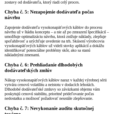
zostavy od dodávateľa, ktorý riadi celý proces.
Chyba č. 5: Nezapojenie dodávateľa počas
návrhu
Zapojenie dodávateľa vysokonapäťových káblov do procesu
návrhu už v štádiu konceptu – a nie až po zmrazení špecifikácií –
umožňuje optimalizáciu návrhu, ktorá znižuje náklady, zlepšuje
spoľahlivosť a urýchľuje uvedenie na trh. Skúsení výrobcovia
vysokonapäťových káblov už videli stovky aplikácií a dokážu
identifikovať potenciálne problémy skôr, ako sa stanú
nákladnými zmenami.
Chyba č. 6: Prehliadanie dlhodobých
dodávateľských zmlúv
Nákup vysokonapäťových káblov naraz v každej výrobnej sérii
vytvára cenovú volatilitu a neistotu v dodacích lehotách.
Dlhodobé dodávateľské zmluvy so záväzkami objemu vám
poskytujú cenovú stabilitu, prioritné prideľovanie počas
nedostatku a možnosť požadovať neustále zlepšovanie.
Chyba č. 7: Nevykonanie auditu skutočnej
továrne