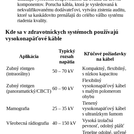
komponentov. Porucha kábla, ktorá je vysledovaná k
nekvalifikovanému dodávateľovi, vytvára zistenia auditu,
ktoré sa kaskádovito prenášajú do celého vášho systému
riadenia kvality.
Kde sa v zdravotníckych systémoch používajú
vysokonapäťové káble
Typický
Kľúčové požiadavky
Aplikácia
rozsah
na kábel
napätia
Zubný röntgen
Kompaktný, flexibilný,
50 – 70 kV
(intraorálny)
s nízkou kapacitou
Flexibilný
Zubný röntgen
vysokonapäťový kábel
60 – 90 kV
(panoramatický/CBCT)
s malým polomerom
ohybu
Tienený
Mamografia
25 – 35 kV
vysokonapäťový kábel
s ultranízkym šumom
Vysoká izolačná
Všeobecná rádiografia
40 – 150 kV
pevnosť, odolný plášť
Tepelne odolné, určené