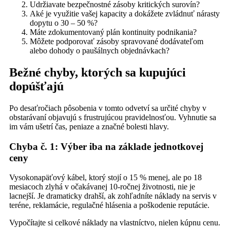
Udržiavate bezpečnostné zásoby kritických surovín?
Aké je využitie vašej kapacity a dokážete zvládnuť nárasty
dopytu o 30 – 50 %?
Máte zdokumentovaný plán kontinuity podnikania?
Môžete podporovať zásoby spravované dodávateľom
alebo dohody o paušálnych objednávkach?
Bežné chyby, ktorých sa kupujúci
dopúšťajú
Po desaťročiach pôsobenia v tomto odvetví sa určité chyby v
obstarávaní objavujú s frustrujúcou pravidelnosťou. Vyhnutie sa
im vám ušetrí čas, peniaze a značné bolesti hlavy.
Chyba č. 1: Výber iba na základe jednotkovej
ceny
Vysokonapäťový kábel, ktorý stojí o 15 % menej, ale po 18
mesiacoch zlyhá v očakávanej 10-ročnej životnosti, nie je
lacnejší. Je dramaticky drahší, ak zohľadníte náklady na servis v
teréne, reklamácie, regulačné hlásenia a poškodenie reputácie.
Vypočítajte si celkové náklady na vlastníctvo, nielen kúpnu cenu.