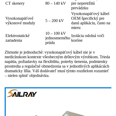
CT skenery
80 – 140 kV
pre nepretržitú
prevádzku
Vysokonapäťový kábel
Vysokonapäťové
OEM špecifický pre
5 – 200 kV
výkonové moduly
danú aplikáciu, často na
mieru
10 – 100 kV
Elektrostatické
Izolácia odolná voči
jednosmerného
zariadenia
koróne
prúdu
Zhrnutie je jednoduché: vysokonapäťový kábel nie je v
medicínskom kontexte všeobecným drôtovým výrobkom. Trieda
napätia, požiadavky na flexibilitu, potreby tienenia, podmienky
prostredia a regulačné obmedzenia sa v jednotlivých aplikáciách
dramaticky líšia. Váš dodávateľ musí týmto rozdielom rozumieť
– nielen splniť objednávku.