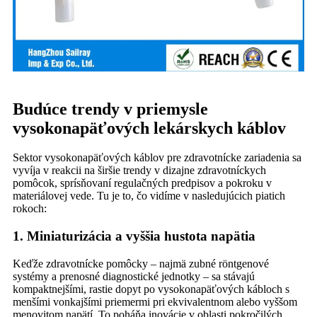
Budúce trendy v priemysle
vysokonapäťových lekárskych káblov
Sektor vysokonapäťových káblov pre zdravotnícke zariadenia sa
vyvíja v reakcii na širšie trendy v dizajne zdravotníckych
pomôcok, sprísňovaní regulačných predpisov a pokroku v
materiálovej vede. Tu je to, čo vidíme v nasledujúcich piatich
rokoch:
1. Miniaturizácia a vyššia hustota napätia
Keďže zdravotnícke pomôcky – najmä zubné röntgenové
systémy a prenosné diagnostické jednotky – sa stávajú
kompaktnejšími, rastie dopyt po vysokonapäťových kábloch s
menšími vonkajšími priemermi pri ekvivalentnom alebo vyššom
menovitom napätí. To poháňa inovácie v oblasti pokročilých