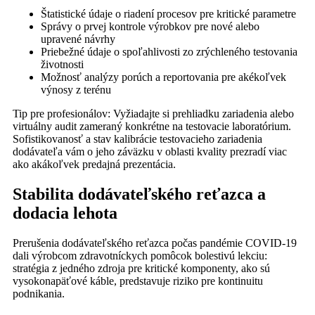
Štatistické údaje o riadení procesov pre kritické parametre
Správy o prvej kontrole výrobkov pre nové alebo
upravené návrhy
Priebežné údaje o spoľahlivosti zo zrýchleného testovania
životnosti
Možnosť analýzy porúch a reportovania pre akékoľvek
výnosy z terénu
Tip pre profesionálov: Vyžiadajte si prehliadku zariadenia alebo
virtuálny audit zameraný konkrétne na testovacie laboratórium.
Sofistikovanosť a stav kalibrácie testovacieho zariadenia
dodávateľa vám o jeho záväzku v oblasti kvality prezradí viac
ako akákoľvek predajná prezentácia.
Stabilita dodávateľského reťazca a
dodacia lehota
Prerušenia dodávateľského reťazca počas pandémie COVID-19
dali výrobcom zdravotníckych pomôcok bolestivú lekciu:
stratégia z jedného zdroja pre kritické komponenty, ako sú
vysokonapäťové káble, predstavuje riziko pre kontinuitu
podnikania.