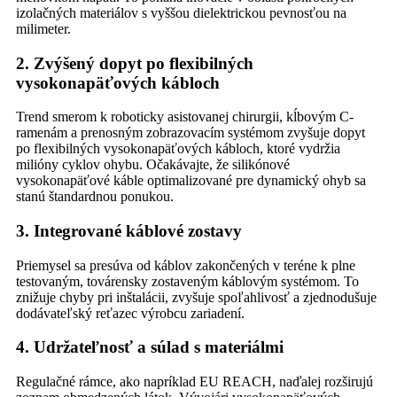
izolačných materiálov s vyššou dielektrickou pevnosťou na
milimeter.
2. Zvýšený dopyt po flexibilných
vysokonapäťových kábloch
Trend smerom k roboticky asistovanej chirurgii, kĺbovým C-
ramenám a prenosným zobrazovacím systémom zvyšuje dopyt
po flexibilných vysokonapäťových kábloch, ktoré vydržia
milióny cyklov ohybu. Očakávajte, že silikónové
vysokonapäťové káble optimalizované pre dynamický ohyb sa
stanú štandardnou ponukou.
3. Integrované káblové zostavy
Priemysel sa presúva od káblov zakončených v teréne k plne
testovaným, továrensky zostaveným káblovým systémom. To
znižuje chyby pri inštalácii, zvyšuje spoľahlivosť a zjednodušuje
dodávateľský reťazec výrobcu zariadení.
4. Udržateľnosť a súlad s materiálmi
Regulačné rámce, ako napríklad EU REACH, naďalej rozširujú