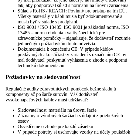
tak, aby podporoval súlad s normami na úrovni zariadenia.
Súlad s RoHS / REACH: Povinný pre prístup na trh EÚ.
Všetky materiály v kábli musia byť zdokumentované a
musia byť v súlade s predpismi.
ISO 9001 / ISO 13485: ISO 9001 je základná norma. ISO
13485 – norma riadenia kvality špecifická pre
zdravotnícke pomôcky – signalizuje, že dodávateľ rozumie
jedinečným požiadavkám tohto odvetvia.
Dokumentácia k označeniu CE: V prípade káblov
predávaných ako súčiastky zariadení s označením CE by
mal dodávateľ poskytnúť vyhlásenia o zhode a podpornú
technickú dokumentáciu.
Požiadavky na sledovateľnosť
Regulačné audity zdravotníckych pomôcok bežne sledujú
komponenty až po šarže surovín. Váš dodávateľ
vysokonapäťových káblov musí udržiavať:
Sledovateľnosť materiálu na úrovni šarže
Záznamy o výrobných šaržiach s údajmi z priebežných
testov
Osvedčenie o zhode pre každú zásielku
V prípade potreby si uschovajte vzorky na účely poukážok