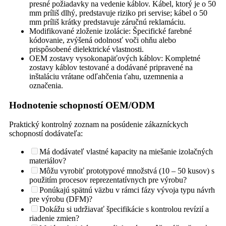
presné požiadavky na vedenie káblov. Kábel, ktorý je o 50
mm príliš dlhý, predstavuje riziko pri servise; kábel o 50
mm príliš krátky predstavuje záručnú reklamáciu.
Modifikované zloženie izolácie: Špecifické farebné
kódovanie, zvýšená odolnosť voči ohňu alebo
prispôsobené dielektrické vlastnosti.
OEM zostavy vysokonapäťových káblov: Kompletné
zostavy káblov testované a dodávané pripravené na
inštaláciu vrátane odľahčenia ťahu, uzemnenia a
označenia.
Hodnotenie schopností OEM/ODM
Praktický kontrolný zoznam na posúdenie zákazníckych
schopností dodávateľa:
Má dodávateľ vlastné kapacity na miešanie izolačných
materiálov?
Môžu vyrobiť prototypové množstvá (10 – 50 kusov) s
použitím procesov reprezentatívnych pre výrobu?
Ponúkajú spätnú väzbu v rámci fázy vývoja typu návrh
pre výrobu (DFM)?
Dokážu si udržiavať špecifikácie s kontrolou revízií a
riadenie zmien?