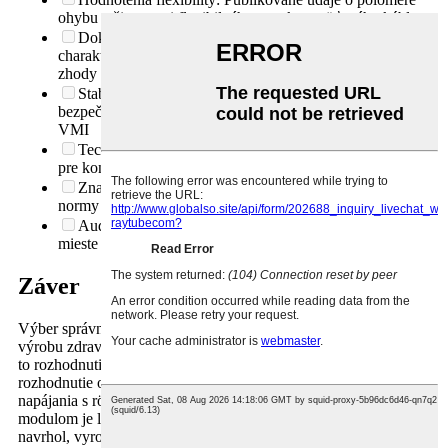
ohybu a životnosti flexibilného vysokonapäťového kábla
Dokumentácia kvality: k dispozícii sú údaje o súhrne
charakteristických vlastností výrobku (SPC), certifikáty
zhody (CoC) a správy o kontrole prvého výrobku
Stabilita dodávateľského reťazca: Programy
bezpečnostných zásob, duálne zdroje surovín, schopnosť
VMI
Technická podpora: Technický personál je k dispozícii
pre konzultácie s návrhom a spätnú väzbu od DFM
Znalosť regulačných predpisov: Pochopenie dôsledkov
normy IEC 60601-1, FDA QSR a nariadenia EU MDR
Audit továrne: Vykonaný a zdokumentovaný audit na
mieste alebo virtuálny audit
Záver
Výber správneho dodávateľa vysokonapäťových vodičov na
výrobu zdravotníckych pomôcok nie je rozhodnutie o kúpe – je
to rozhodnutie o dizajne, kvalite a v konečnom dôsledku
rozhodnutie o bezpečnosti pacienta. Kábel spájajúci váš zdroj
napájania s röntgenovou trubicou alebo vysokonapäťovým
modulom je len taký spoľahlivý, ako dodávateľ, ktorý ho
navrhol, vyrobil a otestoval.