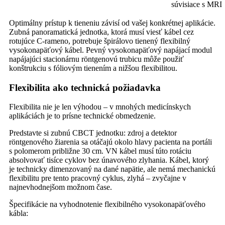
súvisiace s MRI
Optimálny prístup k tieneniu závisí od vašej konkrétnej aplikácie.
Zubná panoramatická jednotka, ktorá musí viesť kábel cez
rotujúce C-rameno, potrebuje špirálovo tienený flexibilný
vysokonapäťový kábel. Pevný vysokonapäťový napájací modul
napájajúci stacionárnu röntgenovú trubicu môže použiť
konštrukciu s fóliovým tienením a nižšou flexibilitou.
Flexibilita ako technická požiadavka
Flexibilita nie je len výhodou – v mnohých medicínskych
aplikáciách je to prísne technické obmedzenie.
Predstavte si zubnú CBCT jednotku: zdroj a detektor
röntgenového žiarenia sa otáčajú okolo hlavy pacienta na portáli
s polomerom približne 30 cm. VN kábel musí túto rotáciu
absolvovať tisíce cyklov bez únavového zlyhania. Kábel, ktorý
je technicky dimenzovaný na dané napätie, ale nemá mechanickú
flexibilitu pre tento pracovný cyklus, zlyhá – zvyčajne v
najnevhodnejšom možnom čase.
Špecifikácie na vyhodnotenie flexibilného vysokonapäťového
kábla: