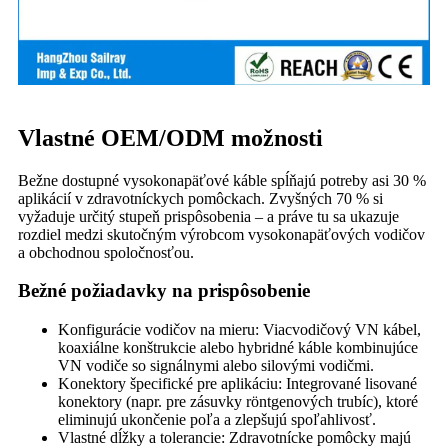
Vlastné OEM/ODM možnosti
Bežne dostupné vysokonapäťové káble spĺňajú potreby asi 30 %
aplikácií v zdravotníckych pomôckach. Zvyšných 70 % si
vyžaduje určitý stupeň prispôsobenia – a práve tu sa ukazuje
rozdiel medzi skutočným výrobcom vysokonapäťových vodičov
a obchodnou spoločnosťou.
Bežné požiadavky na prispôsobenie
Konfigurácie vodičov na mieru: Viacvodičový VN kábel,
koaxiálne konštrukcie alebo hybridné káble kombinujúce
VN vodiče so signálnymi alebo silovými vodičmi.
Konektory špecifické pre aplikáciu: Integrované lisované
konektory (napr. pre zásuvky röntgenových trubíc), ktoré
eliminujú ukončenie poľa a zlepšujú spoľahlivosť.
Vlastné dĺžky a tolerancie: Zdravotnícke pomôcky majú